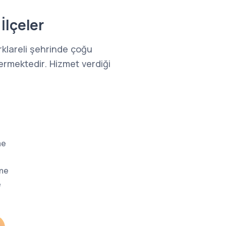
İlçeler
rklareli şehrinde çoğu
ermektedir. Hizmet verdiği
me
eme
e