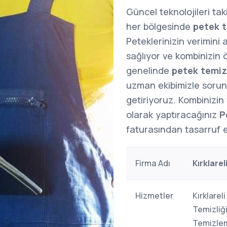
Güncel teknolojileri ta
her bölgesinde
petek t
Peteklerinizin verimini 
sağlıyor ve kombinizin
genelinde
petek temiz
uzman ekibimizle sorunla
getiriyoruz. Kombinizin v
olarak yaptıracağınız
P
faturasından tasarruf ed
Firma Adı
Kırklare
Hizmetler
Kırklarel
Temizliği
Temizlem