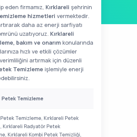
kip eden firmamız,
Kırklareli
şehrinin
emizleme hizmetleri
vermektedir.
artırarak daha az enerji sarfiyatı
 ömrünü uzatıyoruz.
Kırklareli
leme, bakım ve onarım
konularında
rınıza hızlı ve etkili çözümler
erimliliğini artırmak için düzenli
etek Temizleme
işlemiyle enerji
ebilirsiniz.
li Petek Temizleme
i Petek Temizleme, Kırklareli Petek
, Kırklareli Radyatör Petek
e, Kırklareli Kombi Petek Temizliği,