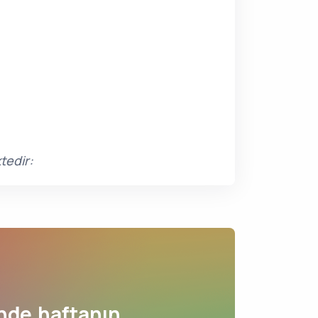
tedir:
nde haftanın