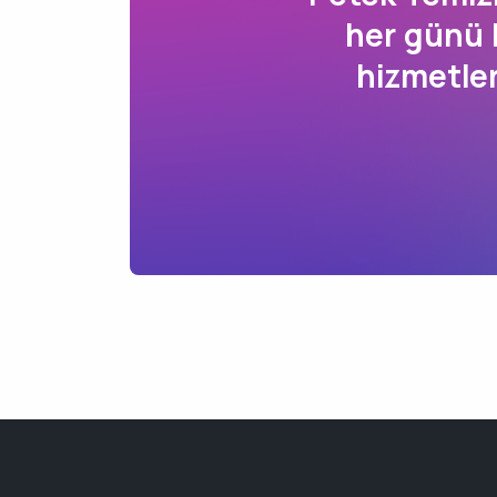
her günü 
hizmetle