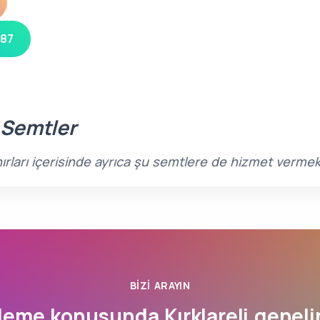
 87
 Semtler
ınırları içerisinde ayrıca şu semtlere de hizmet vermek
BIZI ARAYIN
zleme konusunda
Kırklareli
geneli