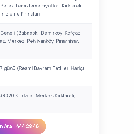
i Petek Temizleme Fiyatları, Kırklareli
mizleme Firmaları
i Geneli (Babaeski, Demirköy, Kofçaz,
az, Merkez, Pehlivanköy, Pınarhisar,
 7 günü (Resmi Bayram Tatilleri Hariç)
39020 Kırklareli Merkez/Kırklareli,
 Ara : 444 28 46