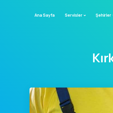
Ana Sayfa
Servisler
Şehirler
Kır