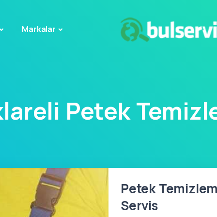
Markalar
klareli Petek Temiz
Petek Temizleme
Servis