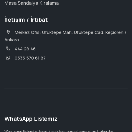
Masa Sandalye Kiralama
İletişim / İrtibat
Merkez Ofis: Ufuktepe Mah. Ufuktepe Cad. Keçiören /
Ankara
444 28 46
0535 570 61 87
WhatsApp Listemiz
Whatsapp listemize kaydolarak kampanyalarımızdan haberdar