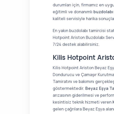
durumları için, firmamız en uygu
eğitimli ve donanımlı
buzdolabı
kaliteli servisiyle harika sonuç
En yakın buzdolabı tamircisi sta
Hotpoint Ariston Buzdolabı Serv
7/24 destek alabilirsiniz.
Kilis Hotpoint Aris
Kilis Hotpoint Ariston Beyaz Eşy
Dondurucu ve Çamaşır Kurutma Ma
Tamiratını ve bakımını gerçekle
göstermektedir.
Beyaz Eşya Ta
arızasının giderilmesi ve perform
kesintisiz teknik hizmeti veren
gelen çağrılara Beyaz Eşya ala