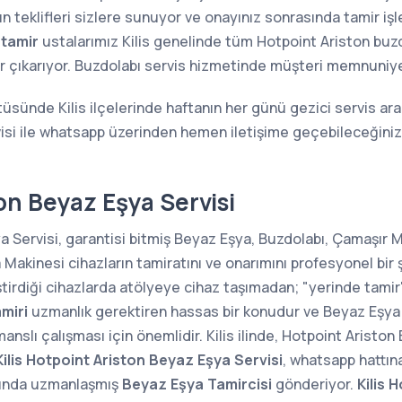
n teklifleri sizlere sunuyor ve onayınız sonrasında tamir iş
 tamir
ustalarımız Kilis genelinde tüm Hotpoint Ariston buzdol
lar çıkarıyor. Buzdolabı servis hizmetinde müşteri memnuniyet
tüsünde Kilis ilçelerinde haftanın her günü gezici servis araç
isi ile whatsapp üzerinden hemen iletişime geçebileceğiniz
ton Beyaz Eşya Servisi
a Servisi, garantisi bitmiş Beyaz Eşya, Buzdolabı, Çamaşır M
kinesi cihazların tamiratını ve onarımını profesyonel bir 
ştirdiği cihazlarda atölyeye cihaz taşımadan; "yerinde tam
miri
uzmanlık gerektiren hassas bir konudur ve Beyaz Eşya 
anslı çalışması için önemlidir. Kilis ilinde, Hotpoint Aristo
Kilis Hotpoint Ariston Beyaz Eşya Servisi
, whatsapp hattın
nında uzmanlaşmış
Beyaz Eşya Tamircisi
gönderiyor.
Kilis 