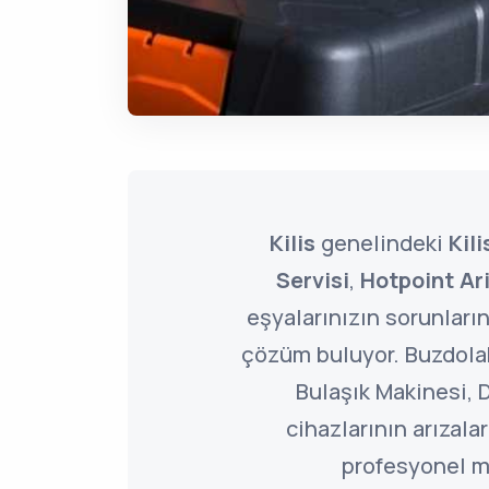
Kilis
genelindeki
Kil
Servisi
,
Hotpoint Ar
eşyalarınızın sorunları
çözüm buluyor. Buzdola
Bulaşık Makinesi,
cihazlarının arızala
profesyonel m