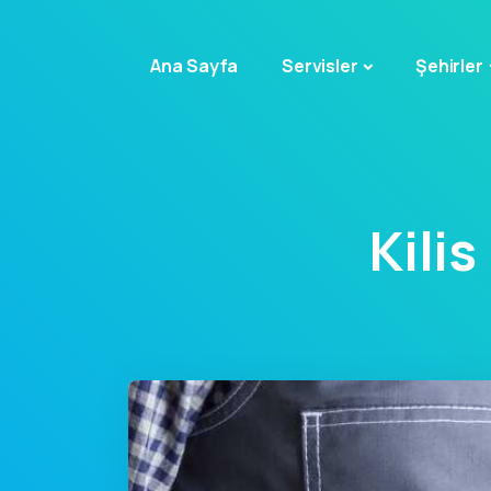
Ana Sayfa
Servisler
Şehirler
Kili