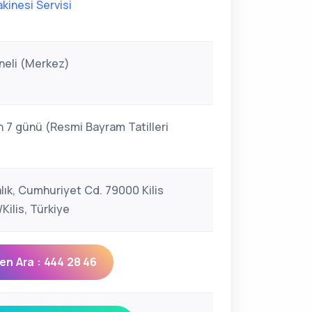
kinesi Servisi
eneli (Merkez)
n 7 günü (Resmi Bayram Tatilleri
alık, Cumhuriyet Cd. 79000 Kilis
Kilis, Türkiye
n Ara : 444 28 46