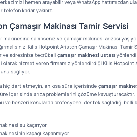
merkezimizi hemen arayabilir veya WhatsApp hattımızdan ulaş
ir telefon kadar yakınız.
ton Çamaşır Makinası Tamir Servisi
ır makinesine sahipseniz ve çamaşır makinesi arızası yaşıy
ğırmalısınız. Kilis Hotpoint Ariston Çamaşır Makinası Tamir 
or ve adresinize tecrübeli
çamaşır makinesi ustası
yönlendi
i
olarak hizmet veren firmamız yönlendirdiği Kilis Hotpoint
münü sağlıyor.
 hiç dert etmeyin, en kısa süre içerisinde
çamaşır makines
süre içerisinde arıza problemlerini çözüme kavuşturacaktır. S
a bu ve benzeri konularda profesyonel destek sağladığı belli b
akinesi su kaçırıyor
makinesinin kapağı kapanmıyor