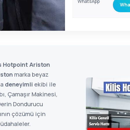
WhatsApp
What
is Hotpoint Ariston
iston
marka beyaz
na
deneyimli
ekibi ile
bı, Çamaşır Makinesi,
 Derin Dondurucu
rının çözümü için
üdahaleler.