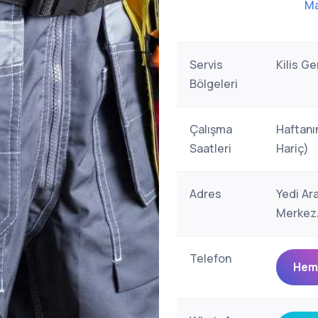
Ma
Servis
Kilis G
Bölgeleri
Çalışma
Haftanı
Saatleri
Hariç)
Adres
Yedi Ar
Merkez/
Telefon
Heme