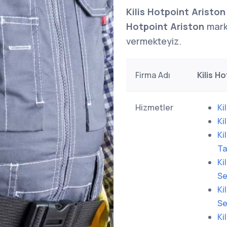
Kilis Hotpoint Ariston
Hotpoint Ariston
marka
vermekteyiz.
Firma Adı
Kilis H
Hizmetler
Ki
Ki
Ki
Ta
Ki
Se
Ki
Se
Ki