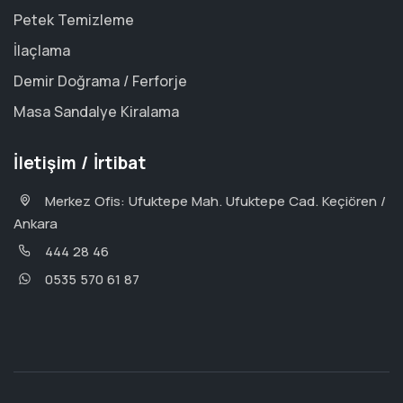
Petek Temizleme
İlaçlama
Demir Doğrama / Ferforje
Masa Sandalye Kiralama
İletişim / İrtibat
Merkez Ofis: Ufuktepe Mah. Ufuktepe Cad. Keçiören /
Ankara
444 28 46
0535 570 61 87