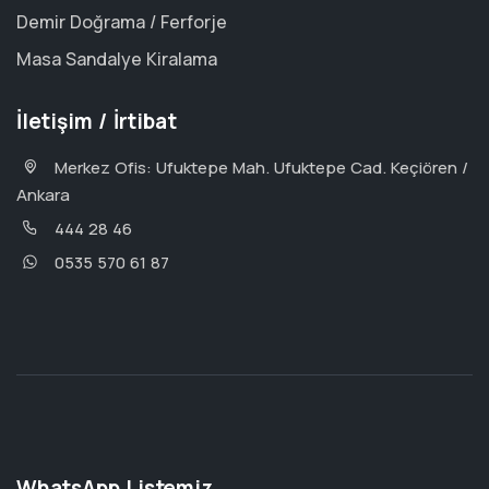
Demir Doğrama / Ferforje
Masa Sandalye Kiralama
İletişim / İrtibat
Merkez Ofis: Ufuktepe Mah. Ufuktepe Cad. Keçiören /
Ankara
444 28 46
0535 570 61 87
WhatsApp Listemiz