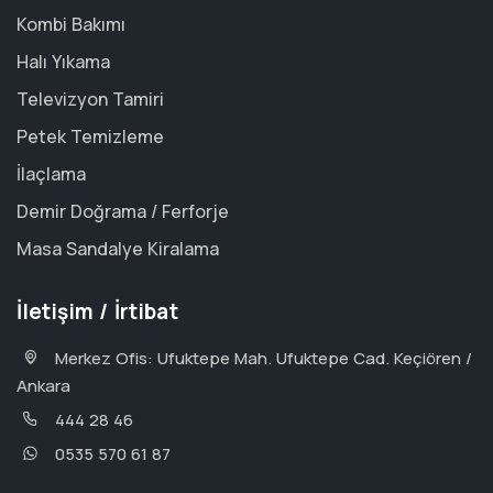
Kombi Bakımı
Halı Yıkama
Televizyon Tamiri
Petek Temizleme
İlaçlama
Demir Doğrama / Ferforje
Masa Sandalye Kiralama
İletişim / İrtibat
Merkez Ofis: Ufuktepe Mah. Ufuktepe Cad. Keçiören /
Ankara
444 28 46
0535 570 61 87