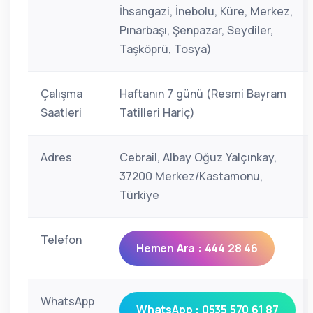
İhsangazi, İnebolu, Küre, Merkez,
Pınarbaşı, Şenpazar, Seydiler,
Taşköprü, Tosya)
Çalışma
Haftanın 7 günü (Resmi Bayram
Saatleri
Tatilleri Hariç)
Adres
Cebrail, Albay Oğuz Yalçınkay,
37200 Merkez/Kastamonu,
Türkiye
Telefon
Hemen Ara : 444 28 46
WhatsApp
WhatsApp : 0535 570 61 87