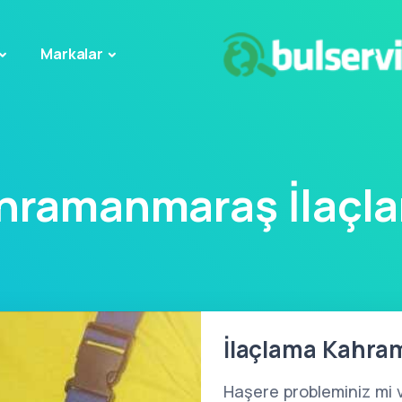
Markalar
hramanmaraş İlaçl
İlaçlama Kahra
Haşere probleminiz mi 