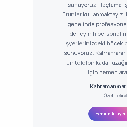
sunuyoruz. İlaçlama i
ürünler kullanmaktayız
genelinde profesyone
deneyimli personelim
işyerlerinizdeki böcek
sunuyoruz. Kahramanma
bir telefon kadar uzağ
için hemen aray
Kahramanmara
Özel Tekni
Hemen Arayın 