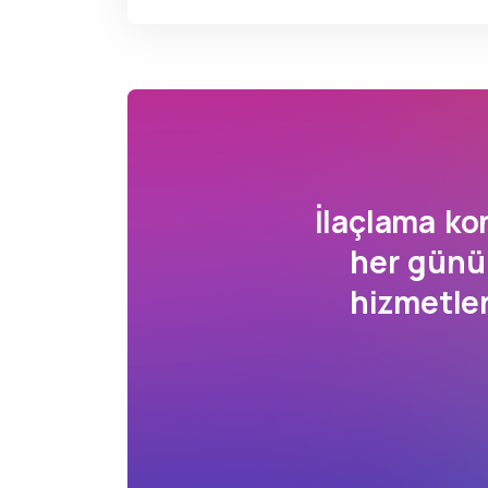
İlaçlama k
her günü
hizmetle