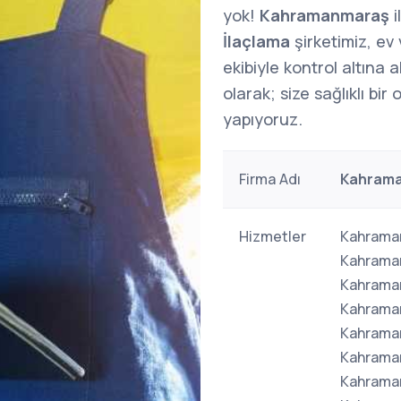
yok!
Kahramanmaraş
i
İlaçlama
şirketimiz, ev
ekibiyle kontrol altına a
olarak; size sağlıklı bi
yapıyoruz.
Firma Adı
Kahrama
Hizmetler
Kahraman
Kahraman
Kahraman
Kahraman
Kahraman
Kahraman
Kahraman