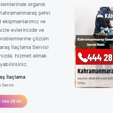
şlemlerinde organik
. Kahramanmaraş şehri
l ekipmanlarımız ve
izle evlerinizde ve
 problemlerine çözüm
raş İlaçlama Servisi
ınızda. hizmet almak
abilirsiniz.
ş İlaçlama
k Servis
: 444 28 46