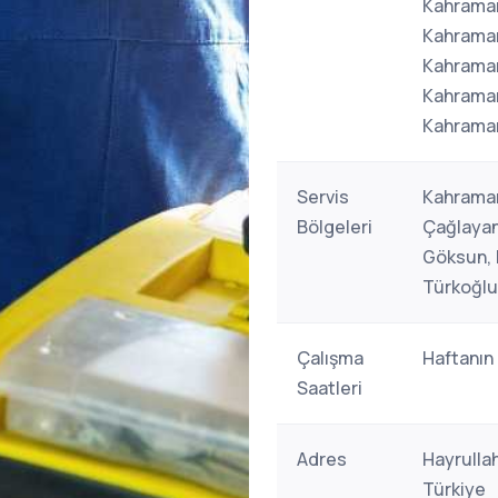
Kahraman
Kahraman
Kahraman
Kahraman
Kahraman
Servis
Kahraman
Bölgeleri
Çağlayanc
Göksun, 
Türkoğlu
Çalışma
Haftanın
Saatleri
Adres
Hayrulla
Türkiye