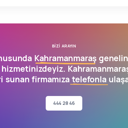
BIZI ARAYIN
onusunda
Kahramanmaraş
genelin
 hizmetinizdeyiz. Kahramanmaraş
ri sunan firmamıza
telefonla
ulaşa
444 28 46