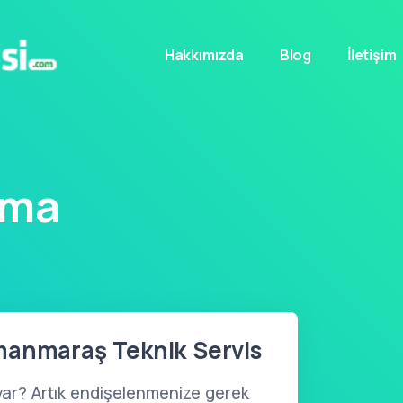
Hakkımızda
Blog
İletişim
ama
manmaraş Teknik Servis
var? Artık endişelenmenize gerek