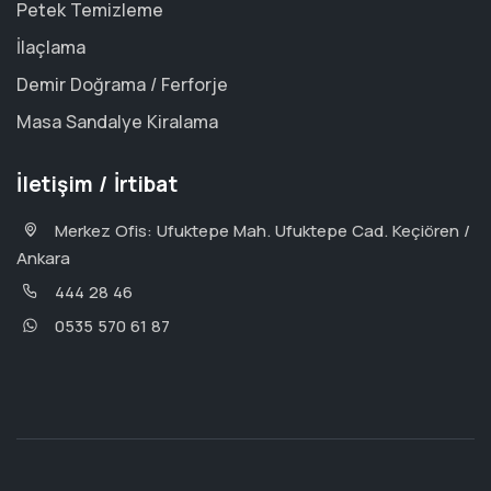
Petek Temizleme
İlaçlama
Demir Doğrama / Ferforje
Masa Sandalye Kiralama
İletişim / İrtibat
Merkez Ofis: Ufuktepe Mah. Ufuktepe Cad. Keçiören /
Ankara
444 28 46
0535 570 61 87