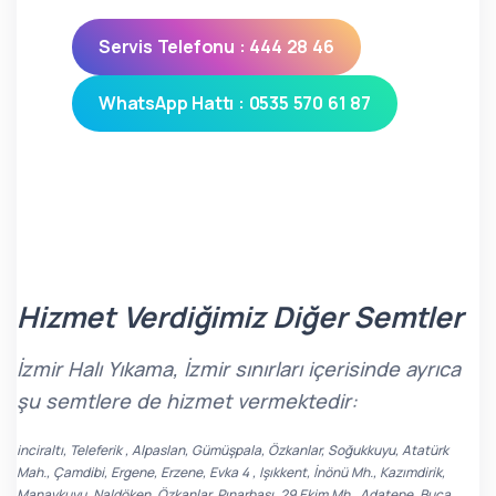
Servis Telefonu : 444 28 46
WhatsApp Hattı : 0535 570 61 87
Hizmet Verdiğimiz Diğer Semtler
İzmir Halı Yıkama, İzmir sınırları içerisinde ayrıca
şu semtlere de hizmet vermektedir:
inciraltı, Teleferik , Alpaslan, Gümüşpala, Özkanlar, Soğukkuyu, Atatürk
Mah., Çamdibi, Ergene, Erzene, Evka 4 , Işıkkent, İnönü Mh., Kazımdirik,
Manavkuyu, Naldöken, Özkanlar, Pınarbaşı, 29 Ekim Mh., Adatepe, Buca