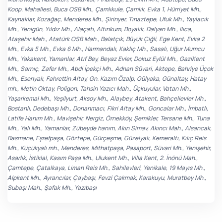
Koop. Mahallesi, Buca OSB Mh., Çamlıkule, Çamlık, Evka 1, Hürriyet Mh.,
Kaynaklar, Kozağaç, Menderes Mh., Şirinyer, Tınaztepe, Ufuk Mh., Yaylacık
Mh., Yenigün, Yıldız Mh., Alaçatı, Altınkum, Boyalık, Dalyan Mh., Ilıca,
Ataşehir Mah., Atatürk OSB Mah., Balatçık, Büyük Çiğli, Ege Kent, Evka 2
Mh., Evka 5 Mh., Evka 6 Mh., Harmandalı, Kaklıç Mh., Sasalı, Uğur Mumcu
Mh., Yakakent, Yamanlar, Atıf Bey, Beyaz Evler, Dokuz Eylül Mh., GaziKent
Mh., Sarnıç, Zafer Mh., Abdi İpekçi Mh., Adnan Süvari, Aktepe, Bahriye Üçok
Mh., Esenyalı, Fahrettin Altay, Gn. Kazım Özalp, Gülyaka, Günaltay, Hatay
mh., Metin Oktay, Poligon, Tahsin Yazıcı Mah., Üçkuyular, Vatan Mh.,
Yaşarkemal Mh., Yeşilyurt, Aksoy Mh., Alaybey, Atakent, Bahçelievler Mh.,
Bostanlı, Dedebaşı Mh., Donanmacı, Fikri Altay Mh., Goncalar Mh., İmbatlı,
Latife Hanım Mh., Mavişehir, Nergiz, Örnekköy, Şemikler, Tersane Mh., Tuna
Mh., Yalı Mh., Yamanlar, Zübeyde hanım, Akın Simav, Akıncı Mah., Alsancak,
Basmane, Eşrefpaşa, Göztepe, Gürçeşme, Güzelyalı, Kemeraltı, Kılıç Reis
Mh., Küçükyalı mh., Menderes, Mithatpaşa, Pasaport, Süvari Mh., Yenişehir,
Asarlık, İstiklal, Kasım Paşa Mh., Ulukent Mh., Villa Kent, 2. İnönü Mah.,
Çamtepe, Çatalkaya, Liman Reis Mh., Sahilevleri, Yenikale, 19 Mayıs Mh.,
Alpkent Mh., Ayrancılar, Çaybaşı, Fevzi Çakmak, Karakuyu, Muratbey Mh.,
Subaşı Mah., Şafak Mh., Yazıbaşı