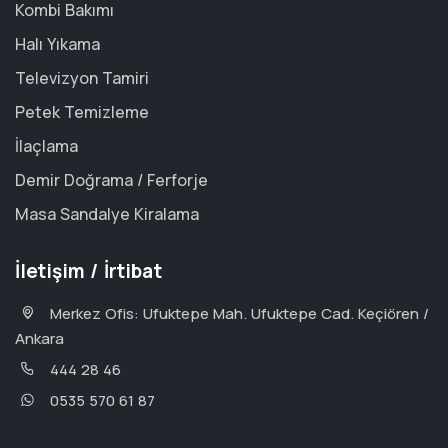
Kombi Bakımı
Halı Yıkama
Televizyon Tamiri
Petek Temizleme
İlaçlama
Demir Doğrama / Ferforje
Masa Sandalye Kiralama
İletişim / İrtibat
Merkez Ofis: Ufuktepe Mah. Ufuktepe Cad. Keçiören /
Ankara
444 28 46
0535 570 61 87