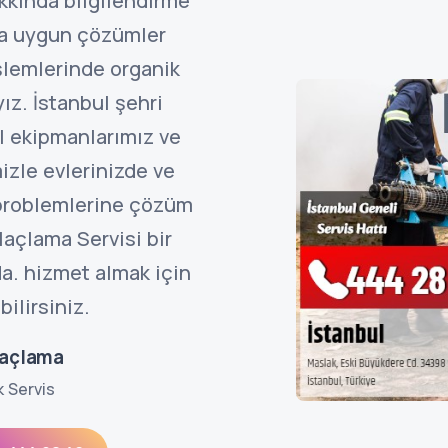
kkında bilgilendirme
ına uygun çözümler
şlemlerinde organik
ız. İstanbul şehri
l ekipmanlarımız ve
izle evlerinizde ve
 problemlerine çözüm
laçlama Servisi bir
a. hizmet almak için
ilirsiniz.
laçlama
k Servis