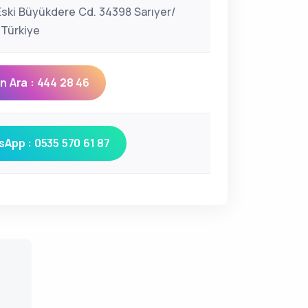
Eski Büyükdere Cd. 34398 Sarıyer/
 Türkiye
 Ara : 444 28 46
App : 0535 570 61 87