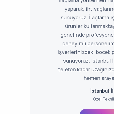
ilaçlama yöntemleri ha
yaparak, ihtiyaçlar
sunuyoruz. İlaçlama i
ürünler kullanmaktay
genelinde profesyone
deneyimli personelim
işyerlerinizdeki böcek
sunuyoruz. İstanbul İ
telefon kadar uzağınızd
hemen arayab
İstanbul İ
Özel Tekni