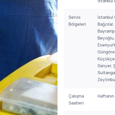
İstanbul 
Servis
İstanbul 
Bölgeleri
Bağcılar,
Bayrampa
Beyoğlu,
Esenyurt
Güngören
Küçükçek
Sarıyer, Ş
Sultanga
Zeytinbu
Çalışma
Haftanın
Saatleri