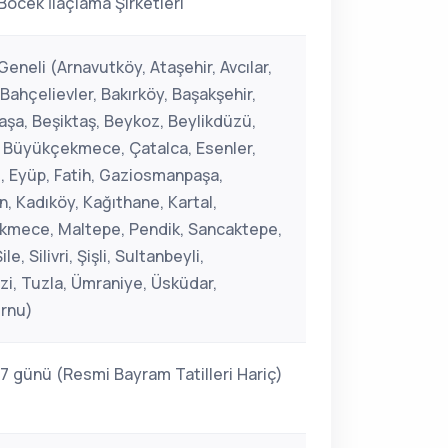
Böcek İlaçlama Şirketleri
Geneli (Arnavutköy, Ataşehir, Avcılar,
 Bahçelievler, Bakırköy, Başakşehir,
şa, Beşiktaş, Beykoz, Beylikdüzü,
 Büyükçekmece, Çatalca, Esenler,
, Eyüp, Fatih, Gaziosmanpaşa,
, Kadıköy, Kağıthane, Kartal,
mece, Maltepe, Pendik, Sancaktepe,
ile, Silivri, Şişli, Sultanbeyli,
zi, Tuzla, Ümraniye, Üsküdar,
rnu)
 7 günü (Resmi Bayram Tatilleri Hariç)