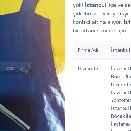
yok!
İstanbul
ilçe ve s
şirketimiz, ev veya işy
kontrol altına alıyor.
İs
bir ortam sunmak için e
Firma Adı
İstanbul
Hizmetler
İstanbul 
Böcek İl
Hizmetle
İstanbul 
Yöntemle
İstanbul 
Böcek İl
İlaçlama,