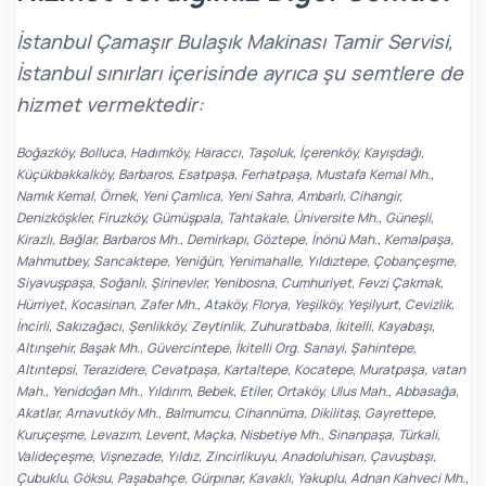
İstanbul Çamaşır Bulaşık Makinası Tamir Servisi,
İstanbul sınırları içerisinde ayrıca şu semtlere de
hizmet vermektedir:
Boğazköy, Bolluca, Hadımköy, Haraccı, Taşoluk, İçerenköy, Kayışdağı,
Küçükbakkalköy, Barbaros, Esatpaşa, Ferhatpaşa, Mustafa Kemal Mh.,
Namık Kemal, Örnek, Yeni Çamlıca, Yeni Sahra, Ambarlı, Cihangir,
Denizköşkler, Firuzköy, Gümüşpala, Tahtakale, Üniversite Mh., Güneşli,
Kirazlı, Bağlar, Barbaros Mh., Demirkapı, Göztepe, İnönü Mah., Kemalpaşa,
Mahmutbey, Sancaktepe, Yeniğün, Yenimahalle, Yıldıztepe, Çobançeşme,
Siyavuşpaşa, Soğanlı, Şirinevler, Yenibosna, Cumhuriyet, Fevzi Çakmak,
Hürriyet, Kocasinan, Zafer Mh., Ataköy, Florya, Yeşilköy, Yeşilyurt, Cevizlik,
İncirli, Sakızağacı, Şenlikköy, Zeytinlik, Zuhuratbaba, İkitelli, Kayabaşı,
Altınşehir, Başak Mh., Güvercintepe, İkitelli Org. Sanayi, Şahintepe,
Altıntepsi, Terazidere, Cevatpaşa, Kartaltepe, Kocatepe, Muratpaşa, vatan
Mah., Yenidoğan Mh., Yıldırım, Bebek, Etiler, Ortaköy, Ulus Mah., Abbasağa,
Akatlar, Arnavutköy Mh., Balmumcu, Cihannüma, Dikilitaş, Gayrettepe,
Kuruçeşme, Levazım, Levent, Maçka, Nisbetiye Mh., Sinanpaşa, Türkali,
Valideçeşme, Vişnezade, Yıldız, Zincirlikuyu, Anadoluhisarı, Çavuşbaşı,
Çubuklu, Göksu, Paşabahçe, Gürpınar, Kavaklı, Yakuplu, Adnan Kahveci Mh.,