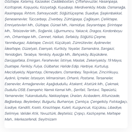
Göztepe, Kalamış, Kazasker, Caddebostan, Çiftehavuzlar, Hasanpaşa,
Kızıltoprak, Koşuyolu, Kozyatağı, Kuyubaşı, Merdivenköy, Moda, Osmanağa,
Rasimpaşa, Rıhtım, Sahrayıcedit, Söğütlüçeşme, Suadiye, Şaşkınbakkal,
Şenesenevler, Tüccarbaşı, Ziverbey, Zühtüpaşa, Çağlayan, Çeliktepe,
Emniyetevleri Mh., Gültepe, Gürsel Mh., Hamidiye, Seyrantepe, Şirintepe
Mh., Telsizevler Mh., Soğanlık, Uğurmumcu, Yakacık, Dragos, Kordonboyu
mh., Orhantepe Mh., Cennet, Halkalı, Sefaköy, Söğütlü Çeşme,
Yarımburgaz, Adatepe, Cevizli, Küçükyalı, Zümrütevler, Aydınevler,
İdealtepe, Güzelyalı, Esenyalı, Kurtköy, Yayalar, Samandıra, Sarıgazi,
Yenidoğan, Tarabya, Yeniköy, Ayazğa Mh., Bahçeköy, Büyükdere,
Darüşşafaka, Emirgan, Ferahevler, İstinye, Maslak, Zekeriyaköy, 19 Mayıs,
Duatepe, Feriköy, Fulya, Gülbahar, Halide Edip, Harbiye, Kurtuluş,
Mecidiyeköy, Nişantaşı, Okmeydanı, Osmanbey, Teşvikiye, Zincirlikuyu,
Aydınlı, İçmeler, İstasyon, Mimarsinan, Orhanlı, Postane, Tersaneler,
Esenevler, Armağanevler, Aşağıdudullu, Atakent, Atatürk Mh., Çakmak,
Dudullu OSB, Esenşehir, Namık Kemal Mh., Şerifali, Tantavi, Tepeüstü,
Yamanevler, Yukarıdudullu, Nakkaştepe, Ünalan, Acıbadem, Altunizade,
Bağlarbaşı, Beylerbeyi, Bulgurlu, Burhaniye, Çamlıça, Çengelköy, Fıstıkağaçı,
İcadiye, Kandilli, Kısıklı, Kirazlıtepe, Kuleli, Kuzguncuk, Küçüksu, Libadiye,
Selimiye, Validei Atik, Yavuztürk, Beştelsiz, Çırpıçı, Kazlıçeşme, Maltepe
Mah., Merkezefendi, Seyitnizam