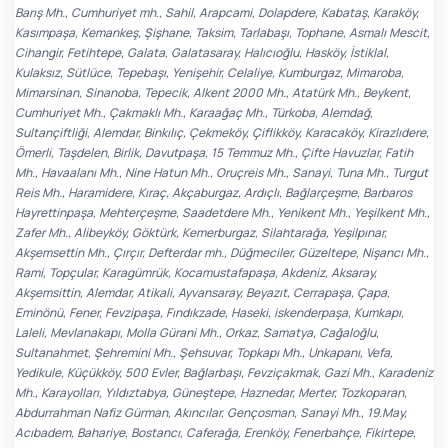
Barış Mh., Cumhuriyet mh., Sahil, Arapcami, Dolapdere, Kabataş, Karaköy,
Kasımpaşa, Kemankeş, Şişhane, Taksim, Tarlabaşı, Tophane, Asmalı Mescit,
Cihangir, Fetihtepe, Galata, Galatasaray, Halıcıoğlu, Hasköy, İstiklal,
Kulaksız, Sütlüce, Tepebaşı, Yenişehir, Celaliye, Kumburgaz, Mimaroba,
Mimarsinan, Sinanoba, Tepecik, Alkent 2000 Mh., Atatürk Mh., Beykent,
Cumhuriyet Mh., Çakmaklı Mh., Karaağaç Mh., Türkoba, Alemdağ,
Sultançiftliği, Alemdar, Binkılıç, Çekmeköy, Çiflikköy, Karacaköy, Kirazlıdere,
Ömerli, Taşdelen, Birlik, Davutpaşa, 15 Temmuz Mh., Çifte Havuzlar, Fatih
Mh., Havaalanı Mh., Nine Hatun Mh., Oruçreis Mh., Sanayi, Tuna Mh., Turgut
Reis Mh., Haramidere, Kıraç, Akçaburgaz, Ardıçlı, Bağlarçeşme, Barbaros
Hayrettinpaşa, Mehterçeşme, Saadetdere Mh., Yenikent Mh., Yeşilkent Mh.,
Zafer Mh., Alibeyköy, Göktürk, Kemerburgaz, Silahtarağa, Yeşilpınar,
Akşemsettin Mh., Çırçır, Defterdar mh., Düğmeciler, Güzeltepe, Nişancı Mh.,
Rami, Topçular, Karagümrük, Kocamustafapaşa, Akdeniz, Aksaray,
Akşemsittin, Alemdar, Atikali, Ayvansaray, Beyazıt, Cerrapaşa, Çapa,
Eminönü, Fener, Fevzipaşa, Fındıkzade, Haseki, iskenderpaşa, Kumkapı,
Laleli, Mevlanakapı, Molla Gürani Mh., Orkaz, Samatya, Cağaloğlu,
Sultanahmet, Şehremini Mh., Şehsuvar, Topkapı Mh., Unkapanı, Vefa,
Yedikule, Küçükköy, 500 Evler, Bağlarbaşı, Fevziçakmak, Gazi Mh., Karadeniz
Mh., Karayolları, Yıldıztabya, Güneştepe, Haznedar, Merter, Tozkoparan,
Abdurrahman Nafiz Gürman, Akıncılar, Gençosman, Sanayi Mh., 19.May,
Acıbadem, Bahariye, Bostancı, Caferağa, Erenköy, Fenerbahçe, Fikirtepe,