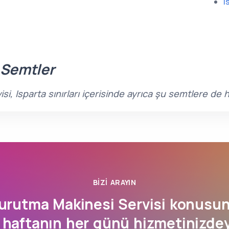
I
 Semtler
i, Isparta sınırları içerisinde ayrıca şu semtlere de
BIZI ARAYIN
urutma Makinesi Servisi konusu
haftanın her günü hizmetinizdey