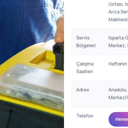
Ustası, 
Arıza Se
Makinesi
Servis
Isparta G
Bölgeleri
Merkez, 
Çalışma
Haftanın
Saatleri
Adres
Anadolu,
Merkez/I
Telefon
Hemen