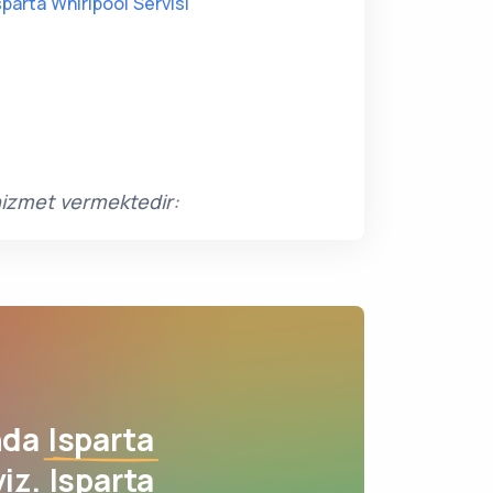
sparta Whirlpool Servisi
 hizmet vermektedir:
nda
Isparta
iz. Isparta