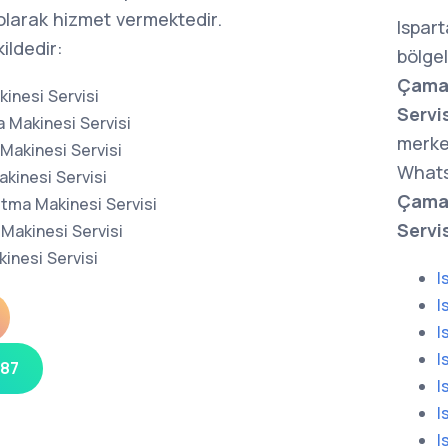
olarak hizmet vermektedir.
Ispar
ildedir:
bölge
Çamaş
inesi Servisi
Servis
 Makinesi Servisi
merke
Makinesi Servisi
Whats
kinesi Servisi
Çamaş
tma Makinesi Servisi
Servi
Makinesi Servisi
inesi Servisi
I
I
I
I
 87
I
I
I