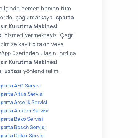
ta içinde hemen hemen tüm
lerde, çoğu markaya
Isparta
ır Kurutma Makinesi
i
hizmeti vermekteyiz. Çağrı
zimize kayıt bırakın veya
App üzerinden ulaşın; hızlıca
ır Kurutma Makinesi
si ustası
yönlendirelim.
sparta AEG Servisi
sparta Altus Servisi
sparta Arçelik Servisi
sparta Ariston Servisi
sparta Beko Servisi
sparta Bosch Servisi
sparta Delux Servisi