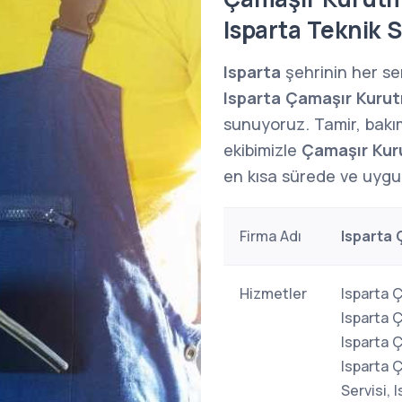
Isparta Teknik S
Isparta
şehrinin her se
Isparta Çamaşır Kurut
sunuyoruz. Tamir, bakı
ekibimizle
Çamaşır Kur
en kısa sürede ve uygun
Firma Adı
Isparta 
Hizmetler
Isparta 
Isparta 
Isparta 
Isparta 
Servisi,