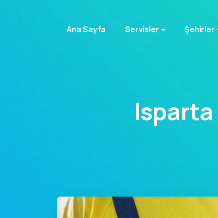
Ana Sayfa
Servisler
Şehirler
Ispart