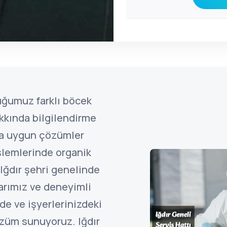
uğumuz farklı böcek
kkında bilgilendirme
ına uygun çözümler
şlemlerinde organik
Iğdır şehri genelinde
arımız ve deneyimli
de ve işyerlerinizdeki
züm sunuyoruz. Iğdır