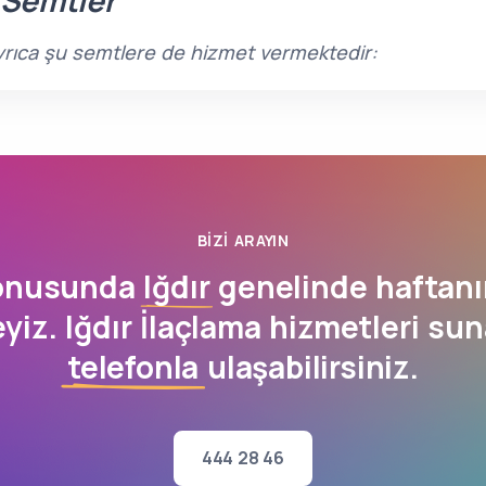
 Semtler
de ayrıca şu semtlere de hizmet vermektedir:
BIZI ARAYIN
konusunda
Iğdır
genelinde haftanı
yiz. Iğdır İlaçlama hizmetleri su
telefonla
ulaşabilirsiniz.
444 28 46