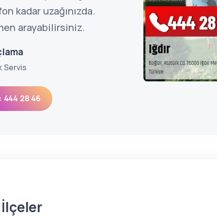
efon kadar uzağınızda.
en arayabilirsiniz.
açlama
k Servis
: 444 28 46
İlçeler