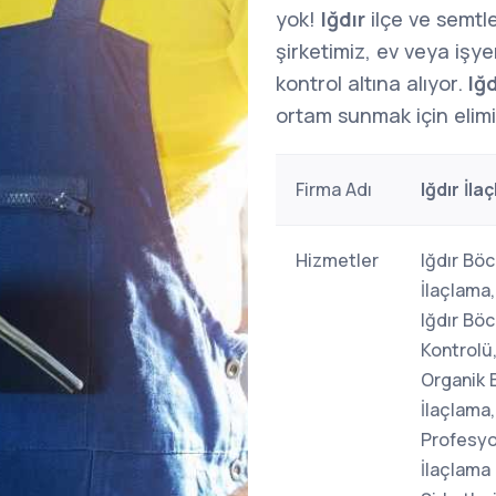
yok!
Iğdır
ilçe ve semtl
şirketimiz, ev veya işy
kontrol altına alıyor.
Iğ
ortam sunmak için elim
Firma Adı
Iğdır İla
Hizmetler
Iğdır Böc
İlaçlama,
Iğdır Böc
Kontrolü,
Organik 
İlaçlama,
Profesyo
İlaçlama 