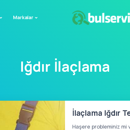
Markalar
Iğdır İlaçlama
İlaçlama Iğdır T
Haşere probleminiz mi 