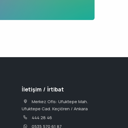
İletişim / İrtibat
Merkez Ofis: Ufuktepe Mah.
Ufuktepe Cad. Keçiören / Ankara
444 28 46
0535 570 61 87