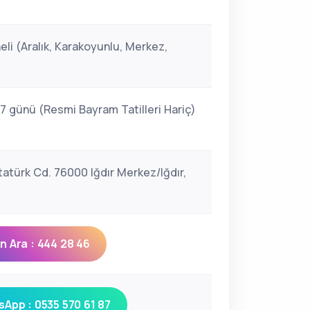
i
eli (Aralık, Karakoyunlu, Merkez,
 7 günü (Resmi Bayram Tatilleri Hariç)
tatürk Cd. 76000 Iğdır Merkez/Iğdır,
 Ara : 444 28 46
App : 0535 570 61 87