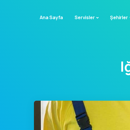
Ana Sayfa
Servisler
Şehirler
I