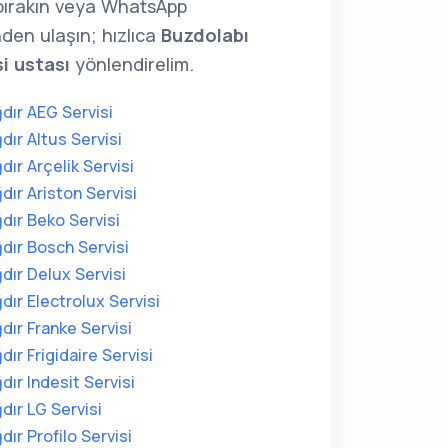
 bırakın veya WhatsApp
den ulaşın; hızlıca
Buzdolabı
si ustası
yönlendirelim.
ğdır AEG Servisi
ğdır Altus Servisi
ğdır Arçelik Servisi
ğdır Ariston Servisi
ğdır Beko Servisi
ğdır Bosch Servisi
ğdır Delux Servisi
ğdır Electrolux Servisi
ğdır Franke Servisi
ğdır Frigidaire Servisi
ğdır Indesit Servisi
ğdır LG Servisi
ğdır Profilo Servisi