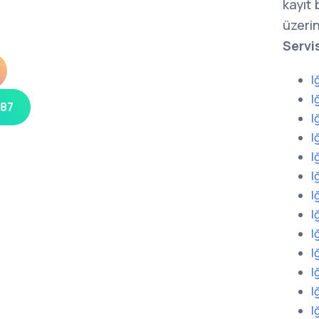
kayıt
üzerin
Servi
I
I
 87
I
I
I
I
I
I
I
I
I
I
I