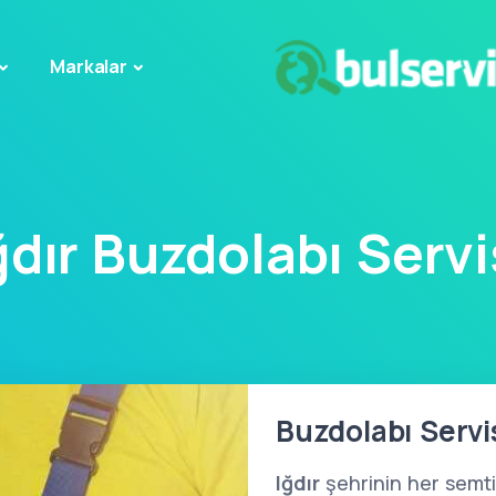
Markalar
ğdır Buzdolabı Servi
Buzdolabı Servis
Iğdır
şehrinin her semti