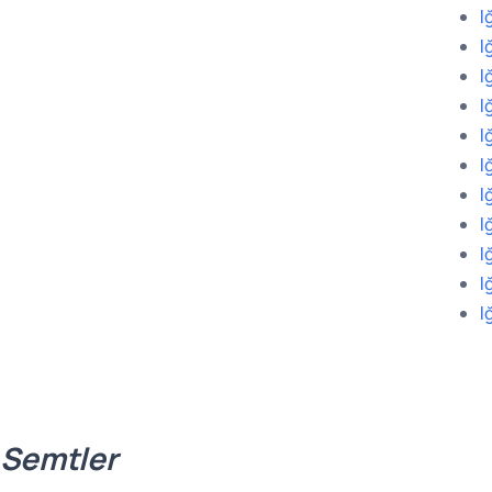
I
I
I
I
I
I
I
I
I
I
I
 Semtler