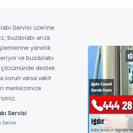
labı Servisi üzerine
z; buzdolabı arıza
işlemlerine yönelik
eriyor ve buzdolabı
ın çözümünde destek
a sorun varsa vakit
rı merkezimize
rsiniz.
bı Servisi
k Servis