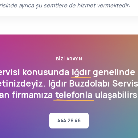
 içerisinde ayrıca şu semtlere de hizmet vermektedir:
BIZI ARAYIN
ervisi konusunda
Iğdır
genelinde 
inizdeyiz. Iğdır Buzdolabı Servis
an firmamıza
telefonla
ulaşabilirs
444 28 46