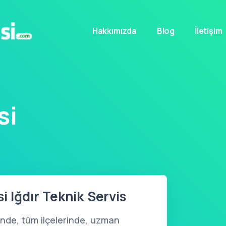
Hakkımızda
Blog
İletişim
si
i Iğdır Teknik Servis
nde, tüm ilçelerinde, uzman