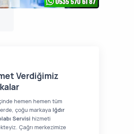
met Verdiğimiz
kalar
 içinde hemen hemen tüm
lerde, çoğu markaya
Iğdır
labı Servisi
hizmeti
kteyiz. Çağrı merkezimize