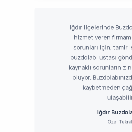
Iğdır ilçelerinde Buzdo
hizmet veren firmamı
sorunları için, tamir 
buzdolabı ustası gönd
kaynaklı sorunlarınız
oluyor. Buzdolabınızd
kaybetmeden çağ
ulaşabili
Iğdır Buzdola
Özel Tekni