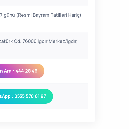
 7 günü (Resmi Bayram Tatilleri Hariç)
tatürk Cd. 76000 Iğdır Merkez/Iğdır,
 Ara : 444 28 46
App : 0535 570 61 87