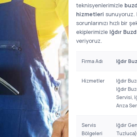
teknisyenlerimizle
buzd
hizmetleri
sunuyoruz.
sorunlarınızı hızlı bir 
ekiplerimizle
Iğdır Buzd
veriyoruz.
Firma Adı
Iğdır Bu
Hizmetler
Iğdır Buz
Iğdır Buz
Servisi, 
Arıza Ser
Servis
Iğdır Gen
Bölgeleri
Tuzluca)