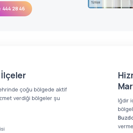
: 444 28 46
İlçeler
Hiz
Mar
 şehrinde çoğu bölgede aktif
zmet verdiği bölgeler şu
Iğdır
bölge
Buzdo
verme
isi