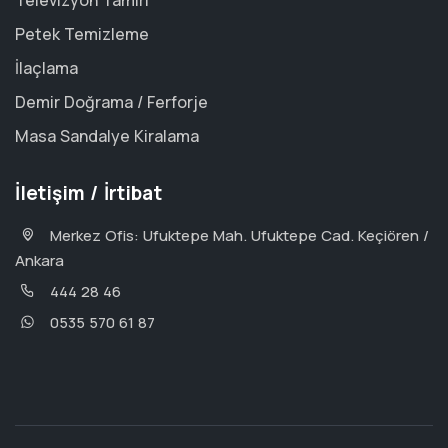
Televizyon Tamiri
Petek Temizleme
İlaçlama
Demir Doğrama / Ferforje
Masa Sandalye Kiralama
İletişim / İrtibat
Merkez Ofis: Ufuktepe Mah. Ufuktepe Cad. Keçiören /
Ankara
444 28 46
0535 570 61 87