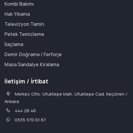
Kombi Bakımı
Halı Yıkama
Televizyon Tamiri
Petek Temizleme
İlaçlama
Demir Doğrama / Ferforje
Masa Sandalye Kiralama
İletişim / İrtibat
Merkez Ofis: Ufuktepe Mah. Ufuktepe Cad. Keçiören /
Ankara
444 28 46
0535 570 61 87