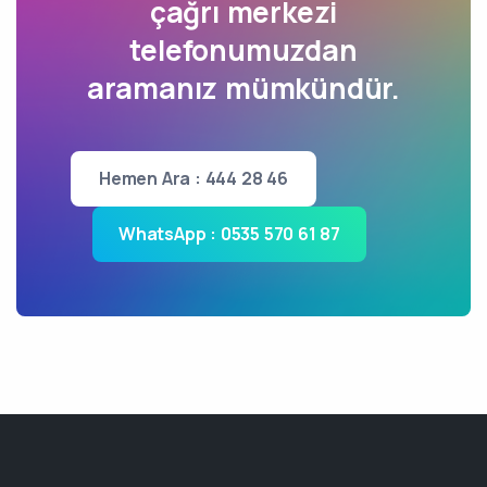
çağrı merkezi
telefonumuzdan
aramanız mümkündür.
Hemen Ara : 444 28 46
WhatsApp : 0535 570 61 87