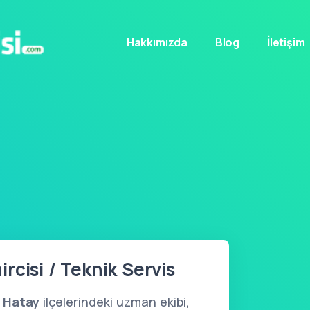
Hakkımızda
Blog
İletişim
rcisi / Teknik Servis
n
Hatay
ilçelerindeki uzman ekibi,