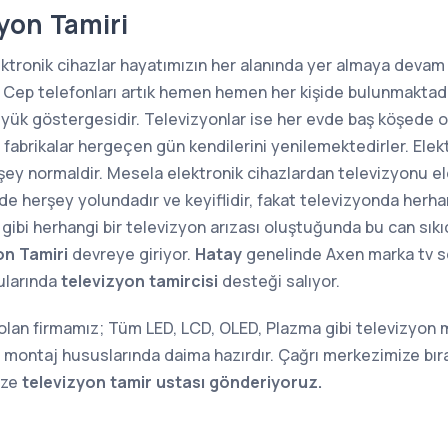
yon Tamiri
ektronik cihazlar hayatımızın her alanında yer almaya devam
 Cep telefonları artık hemen hemen her kişide bulunmaktadı
büyük göstergesidir. Televizyonlar ise her evde baş köşede 
 fabrikalar hergeçen gün kendilerini yenilemektedirler. Elek
şey normaldir. Mesela elektronik cihazlardan televizyonu el
inde herşey yolundadır ve keyiflidir, fakat televizyonda herh
gibi herhangi bir televizyon arızası oluştuğunda bu can sıkıcı
on Tamiri
devreye giriyor.
Hatay
genelinde Axen marka tv se
nularında
televizyon tamircisi
desteği salıyor.
 olan firmamız; Tüm LED, LCD, OLED, Plazma gibi televizyon
montaj hususlarında daima hazırdır. Çağrı merkezimize bıra
ize
televizyon tamir ustası gönderiyoruz.