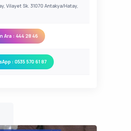
ay, Vilayet Sk. 31070 Antakya/Hatay,
 Ara : 444 28 46
App : 0535 570 61 87