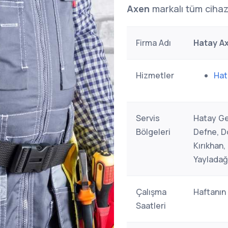
Axen
markalı tüm cihazl
Firma Adı
Hatay Ax
Hizmetler
Hat
Servis
Hatay Ge
Bölgeleri
Defne, Dö
Kırıkhan
Yayladağ
Çalışma
Haftanın
Saatleri