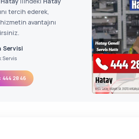
n
Hatay
ilindeki
Hatay
nı tercih ederek,
hizmetin avantajını
rsiniz.
 Servisi
k Servis
: 444 28 46