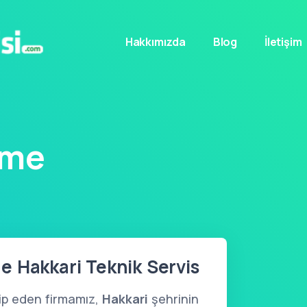
Hakkımızda
Blog
İletişim
eme
 Hakkari Teknik Servis
kip eden firmamız,
Hakkari
şehrinin