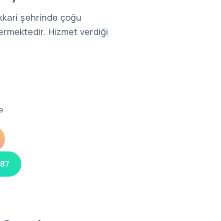
kkari şehrinde çoğu
ermektedir. Hizmet verdiği
e
 87