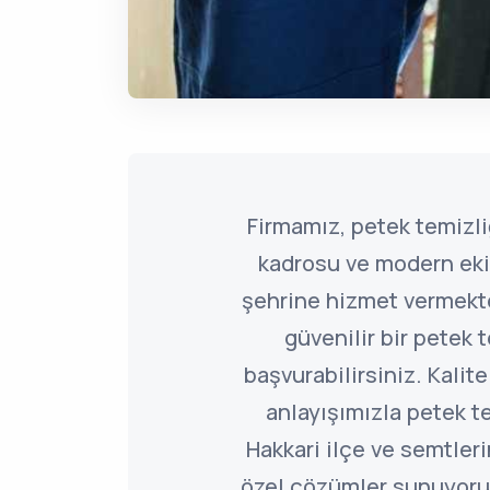
Firmamız, petek temiz
kadrosu ve modern eki
şehrine hizmet vermekted
güvenilir bir petek t
başvurabilirsiniz. Kalite
anlayışımızla petek 
Hakkari ilçe ve semtler
özel çözümler sunuyoru