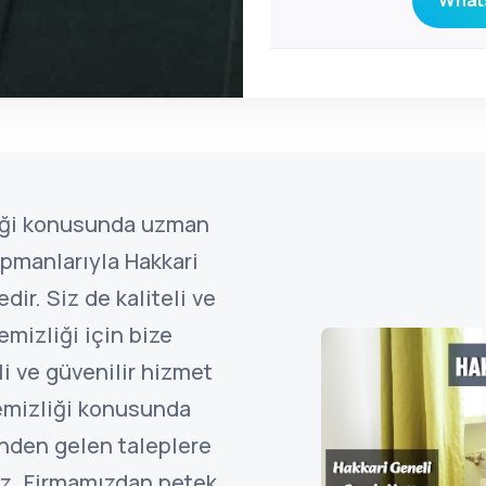
Whats
liği konusunda uzman
pmanlarıyla Hakkari
ir. Siz de kaliteli ve
emizliği için bize
li ve güvenilir hizmet
temizliği konusunda
inden gelen taleplere
z. Firmamızdan petek