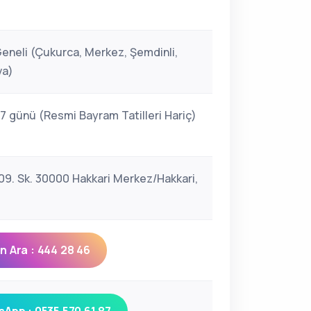
Geneli (Çukurca, Merkez, Şemdinli,
va)
 7 günü (Resmi Bayram Tatilleri Hariç)
009. Sk. 30000 Hakkari Merkez/Hakkari,
 Ara : 444 28 46