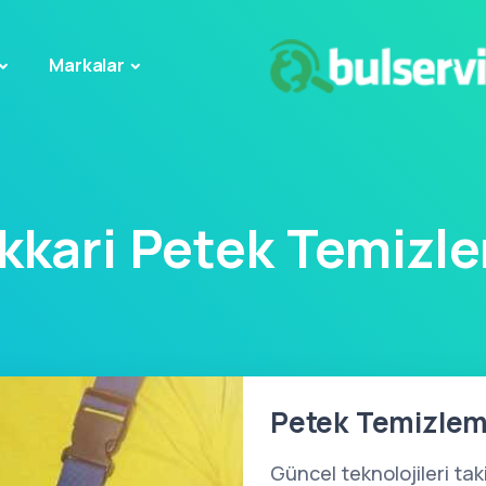
Markalar
kkari Petek Temizl
Petek Temizleme
Güncel teknolojileri ta