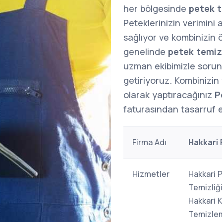
her bölgesinde
petek t
Peteklerinizin verimini 
sağlıyor ve kombinizin
genelinde
petek temiz
uzman ekibimizle sorunla
getiriyoruz. Kombinizin v
olarak yaptıracağınız
P
faturasından tasarruf ed
Firma Adı
Hakkari
Hizmetler
Hakkari 
Temizliğ
Hakkari 
Temizlem