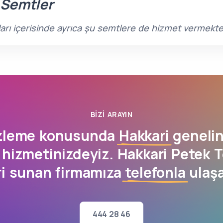
 Semtler
ları içerisinde ayrıca şu semtlere de hizmet vermekte
BIZI ARAYIN
zleme konusunda
Hakkari
genelin
 hizmetinizdeyiz. Hakkari Petek 
ri sunan firmamıza
telefonla
ulaşa
444 28 46