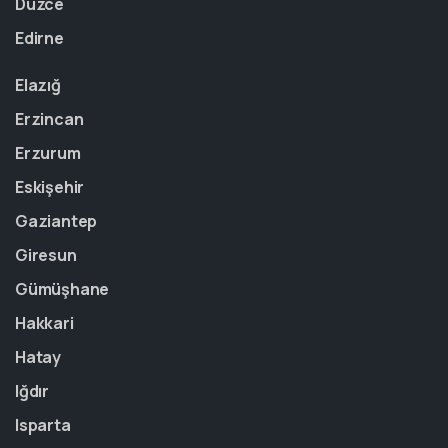
Düzce
Edirne
Elazığ
Erzincan
Erzurum
Eskişehir
Gaziantep
Giresun
Gümüşhane
Hakkari
Hatay
Iğdır
Isparta