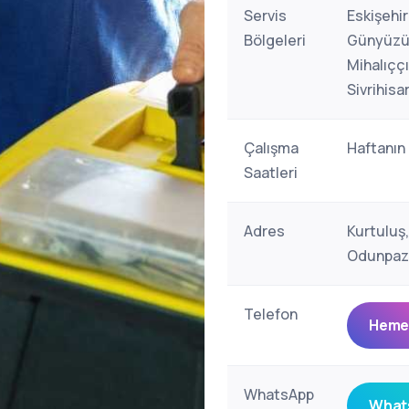
Servis
Eskişehir
Bölgeleri
Günyüzü,
Mihalıççı
Sivrihisa
Çalışma
Haftanın
Saatleri
Adres
Kurtuluş
Odunpaza
Telefon
Hemen
WhatsApp
Whats