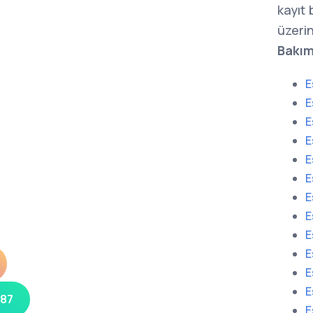
kayıt
üzerin
Bakım
E
E
E
E
E
E
E
E
E
E
E
E
 87
E