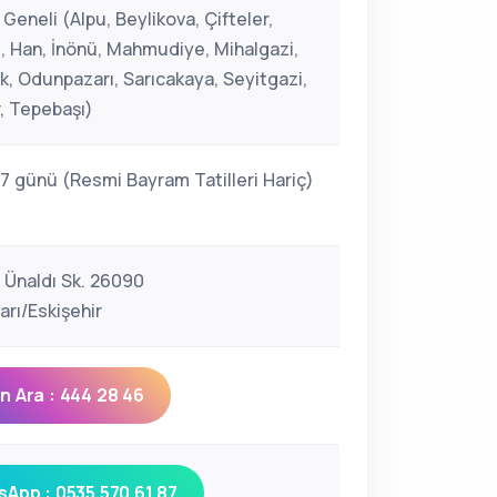
 Geneli (Alpu, Beylikova, Çifteler,
 Han, İnönü, Mahmudiye, Mihalgazi,
k, Odunpazarı, Sarıcakaya, Seyitgazi,
r, Tepebaşı)
 7 günü (Resmi Bayram Tatilleri Hariç)
, Ünaldı Sk. 26090
rı/Eskişehir
 Ara : 444 28 46
App : 0535 570 61 87