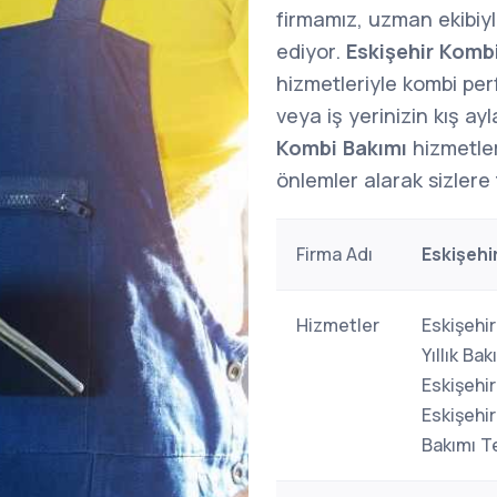
firmamız, uzman ekibiy
ediyor.
Eskişehir Komb
hizmetleriyle kombi per
veya iş yerinizin kış ayl
Kombi Bakımı
hizmetler
önlemler alarak sizlere 
Firma Adı
Eskişehi
Hizmetler
Eskişehir
Yıllık Ba
Eskişehi
Eskişehi
Bakımı Te