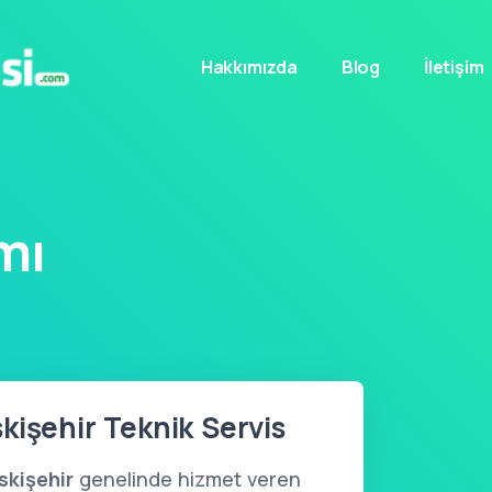
Hakkımızda
Blog
İletişim
mı
kişehir Teknik Servis
skişehir
genelinde hizmet veren