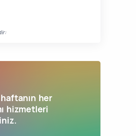
ir:
haftanın her
ı hizmetleri
iniz.