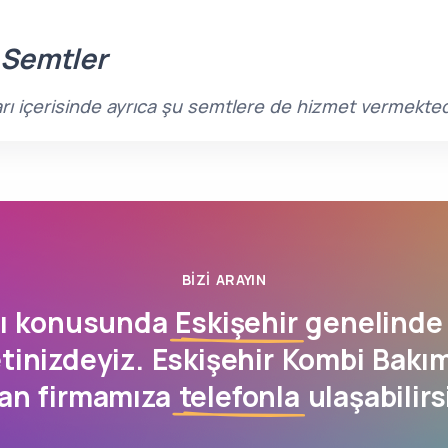
 Semtler
ları içerisinde ayrıca şu semtlere de hizmet vermekted
BIZI ARAYIN
mı konusunda
Eskişehir
genelinde 
inizdeyiz. Eskişehir Kombi Bakım
an firmamıza
telefonla
ulaşabilirs