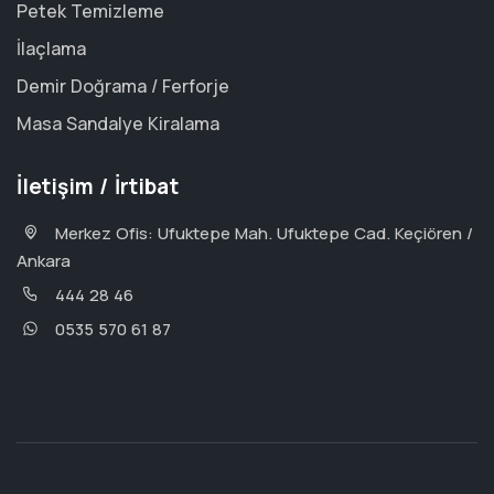
Petek Temizleme
İlaçlama
Demir Doğrama / Ferforje
Masa Sandalye Kiralama
İletişim / İrtibat
Merkez Ofis: Ufuktepe Mah. Ufuktepe Cad. Keçiören /
Ankara
444 28 46
0535 570 61 87