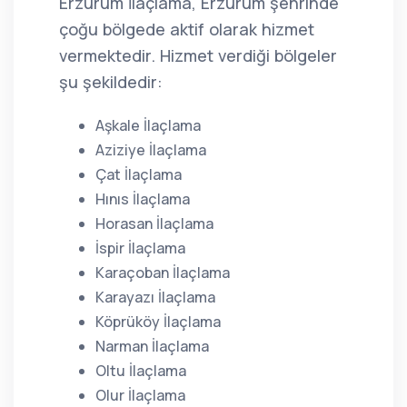
Erzurum İlaçlama, Erzurum şehrinde
çoğu bölgede aktif olarak hizmet
vermektedir. Hizmet verdiği bölgeler
şu şekildedir:
Aşkale İlaçlama
Aziziye İlaçlama
Çat İlaçlama
Hınıs İlaçlama
Horasan İlaçlama
İspir İlaçlama
Karaçoban İlaçlama
Karayazı İlaçlama
Köprüköy İlaçlama
Narman İlaçlama
Oltu İlaçlama
Olur İlaçlama