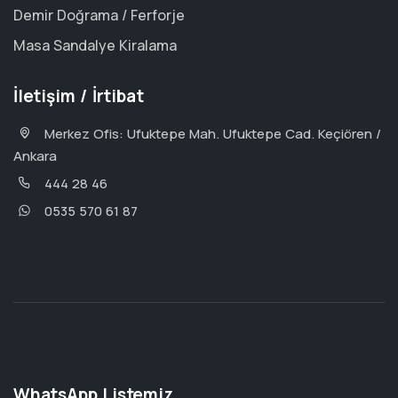
Demir Doğrama / Ferforje
Masa Sandalye Kiralama
İletişim / İrtibat
Merkez Ofis: Ufuktepe Mah. Ufuktepe Cad. Keçiören /
Ankara
444 28 46
0535 570 61 87
WhatsApp Listemiz