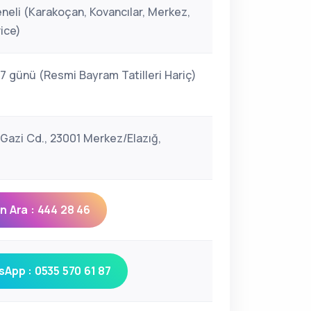
eneli (Karakoçan, Kovancılar, Merkez,
rice)
 7 günü (Resmi Bayram Tatilleri Hariç)
 Gazi Cd., 23001 Merkez/Elazığ,
 Ara : 444 28 46
App : 0535 570 61 87