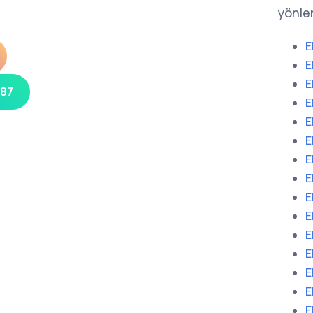
yönlen
E
E
E
 87
E
E
E
E
E
E
E
E
E
E
E
E