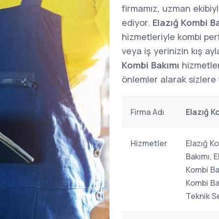
firmamız, uzman ekibiy
ediyor.
Elazığ Kombi B
hizmetleriyle kombi per
veya iş yerinizin kış ayl
Kombi Bakımı
hizmetler
önlemler alarak sizlere 
Firma Adı
Elazığ K
Hizmetler
Elazığ Ko
Bakımı, E
Kombi Ba
Kombi Ba
Teknik Se