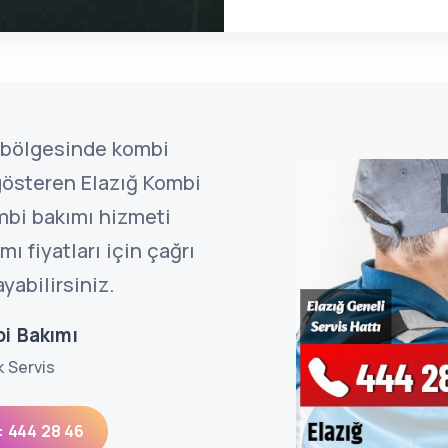
u bölgesinde kombi
 gösteren Elazığ Kombi
mbi bakımı hizmeti
ı fiyatları için çağrı
yabilirsiniz.
bi Bakımı
k Servis
: 444 28 46