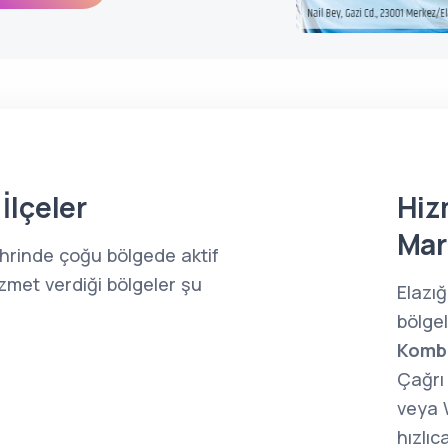
İlçeler
Hiz
Mar
ehrinde çoğu bölgede aktif
zmet verdiği bölgeler şu
Elazı
bölge
Kombi
Çağrı 
veya 
hızlıc