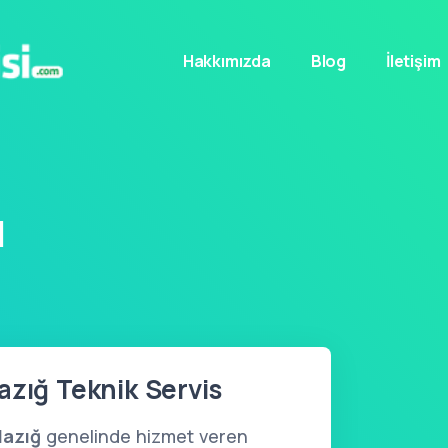
Hakkımızda
Blog
İletişim
ı
azığ Teknik Servis
lazığ
genelinde hizmet veren