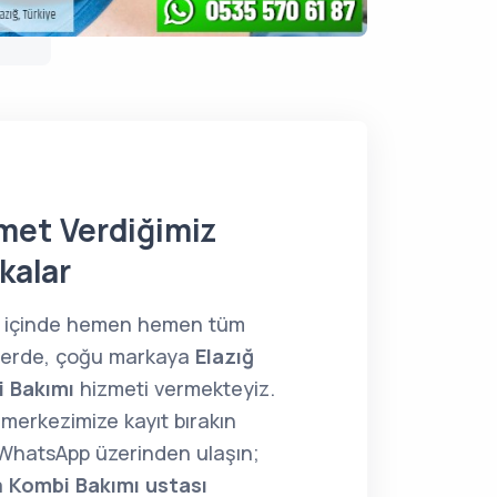
met Verdiğimiz
kalar
ğ içinde hemen hemen tüm
lerde, çoğu markaya
Elazığ
 Bakımı
hizmeti vermekteyiz.
merkezimize kayıt bırakın
WhatsApp üzerinden ulaşın;
a
Kombi Bakımı ustası