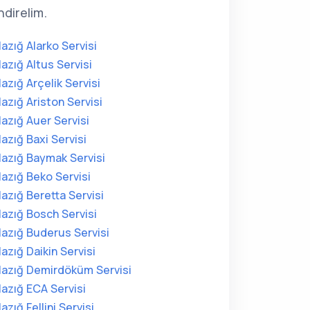
direlim.
lazığ Alarko Servisi
lazığ Altus Servisi
lazığ Arçelik Servisi
lazığ Ariston Servisi
lazığ Auer Servisi
lazığ Baxi Servisi
lazığ Baymak Servisi
lazığ Beko Servisi
lazığ Beretta Servisi
lazığ Bosch Servisi
lazığ Buderus Servisi
lazığ Daikin Servisi
lazığ Demirdöküm Servisi
lazığ ECA Servisi
lazığ Fellini Servisi