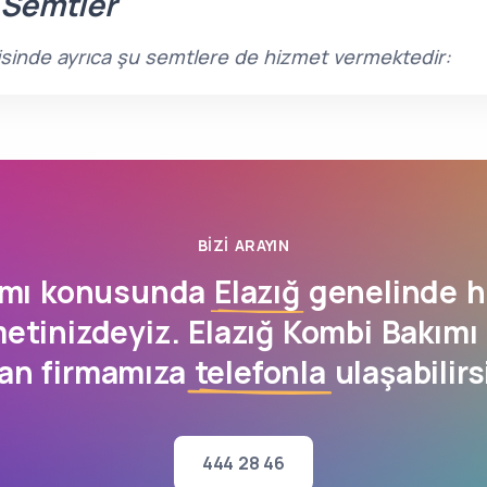
 Semtler
çerisinde ayrıca şu semtlere de hizmet vermektedir:
BIZI ARAYIN
ımı konusunda
Elazığ
genelinde h
etinizdeyiz. Elazığ Kombi Bakımı 
an firmamıza
telefonla
ulaşabilirs
444 28 46