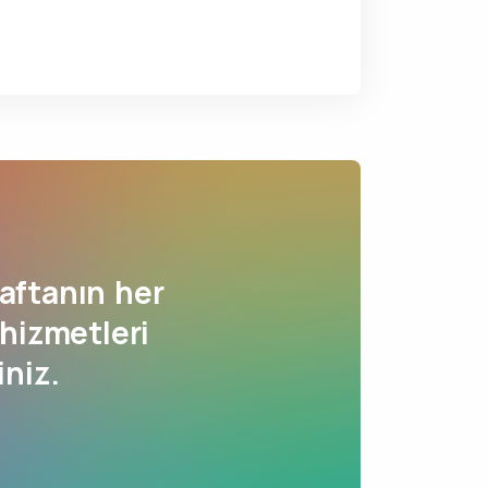
aftanın her
hizmetleri
iniz.