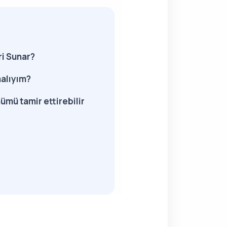
ri Sunar?
malıyım?
ümü tamir ettirebilir