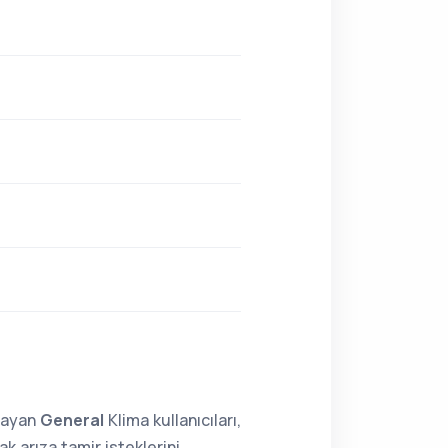
lmayan
General
Klima kullanıcıları,
 arıza tamir isteklerini,