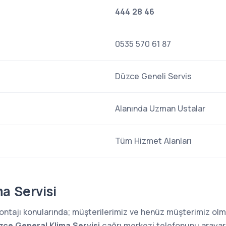
444 28 46
0535 570 61 87
Düzce Geneli Servis
Alanında Uzman Ustalar
Tüm Hizmet Alanları
a Servisi
 montajı konularında; müşterilerimiz ve henüz müşterimiz o
zce General Klima Servisi
çağrı merkezi telefonunu arayarak