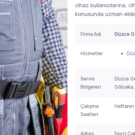
cihaz kullanıcılarına, c
konusunda uzman ekibi
Firma Adı
Düzce Ge
Hizmetler
Düz
Servis
Düzce Ge
Bölgeleri
Gölyaka,
Çalışma
Haftanın
Saatleri
Adres
Fevzi Ça