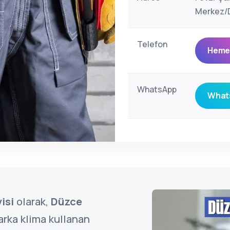
Merkez/D
Telefon
Hemen
WhatsApp
Whats
isi
olarak,
Düzce
rka klima kullanan