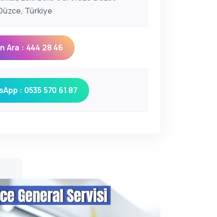
üzce, Türkiye
 Ara : 444 28 46
App : 0535 570 61 87