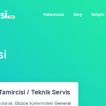
Hakkımızda
Blog
İletişim
si
amircisi / Teknik Servis
olarak,
Düzce
ilçelerindeki
General