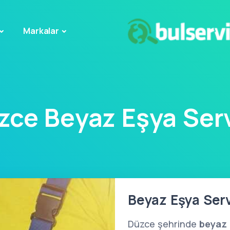
Markalar
zce Beyaz Eşya Serv
Beyaz Eşya Serv
Düzce şehrinde
beyaz 