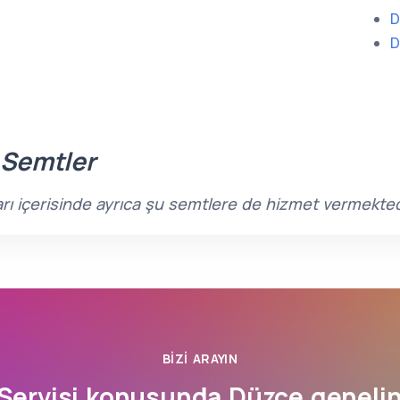
D
D
 Semtler
arı içerisinde ayrıca şu semtlere de hizmet vermekted
BIZI ARAYIN
 Servisi konusunda
Düzce
genelin