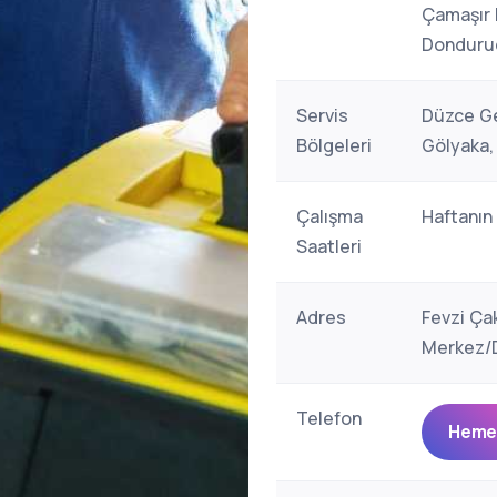
Çamaşır 
Donduruc
Servis
Düzce Ge
Bölgeleri
Gölyaka,
Çalışma
Haftanın
Saatleri
Adres
Fevzi Ça
Merkez/D
Telefon
Hemen