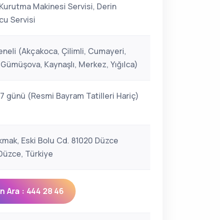
Kurutma Makinesi Servisi, Derin
u Servisi
neli (Akçakoca, Çilimli, Cumayeri,
 Gümüşova, Kaynaşlı, Merkez, Yığılca)
 7 günü (Resmi Bayram Tatilleri Hariç)
kmak, Eski Bolu Cd. 81020 Düzce
üzce, Türkiye
 Ara : 444 28 46