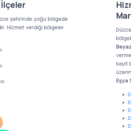
İlçeler
Hiz
Mar
üzce şehrinde çoğu bölgede
ir. Hizmet verdiği bölgeler
Düzce
bölge
Beyaz
i
verme
kayıt
i
üzerin
Eşya 
si
D
D
D
D
D