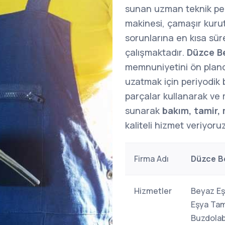
sunan uzman teknik per
makinesi, çamaşır kuru
sorunlarına en kısa sü
çalışmaktadır.
Düzce Be
memnuniyetini ön plan
uzatmak için periyodik 
parçalar kullanarak ve 
sunarak
bakım, tamir,
kaliteli hizmet veriyoru
Firma Adı
Düzce Be
Hizmetler
Beyaz Eş
Eşya Tami
Buzdolabı