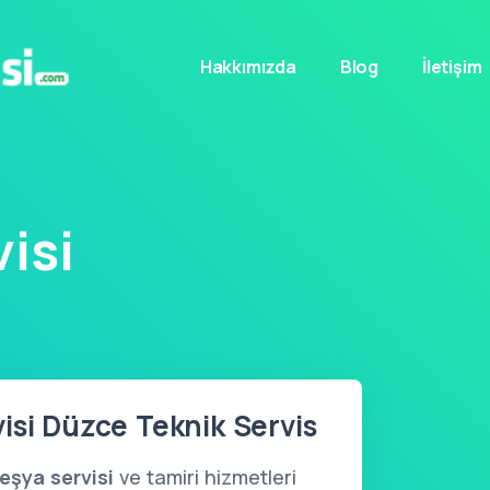
Hakkımızda
Blog
İletişim
isi
isi Düzce Teknik Servis
eşya servisi
ve tamiri hizmetleri