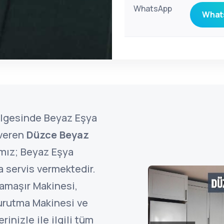
WhatsApp
Whats
ölgesinde Beyaz Eşya
 veren
Düzce Beyaz
mız; Beyaz Eşya
 servis vermektedir.
Çamaşır Makinesi,
urutma Makinesi ve
inizle ile ilgili tüm