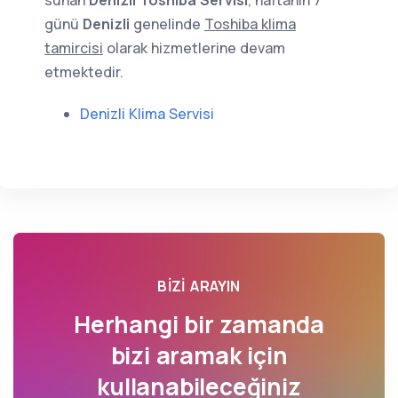
sunan
Denizli Toshiba Servisi
, haftanın 7
günü
Denizli
genelinde
Toshiba klima
tamircisi
olarak hizmetlerine devam
etmektedir.
Denizli Klima Servisi
BIZI ARAYIN
Herhangi bir zamanda
bizi aramak için
kullanabileceğiniz