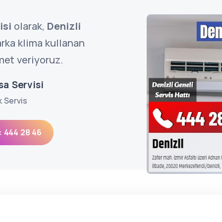
isi
olarak,
Denizli
rka klima kullanan
met veriyoruz.
sa Servisi
k Servis
: 444 28 46