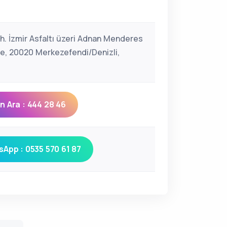
h. İzmir Asfaltı üzeri Adnan Menderes
ade, 20020 Merkezefendi/Denizli,
 Ara : 444 28 46
App : 0535 570 61 87