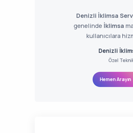
Denizli İklimsa Serv
genelinde
İklimsa
ma
kullanıcılara hiz
Denizli İklim
Özel Tekni
Hemen Arayın 