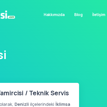
Hakkımızda
Blog
İletişim
si
Tamircisi / Teknik Servis
olarak,
Denizli
ilçelerindeki
İklimsa