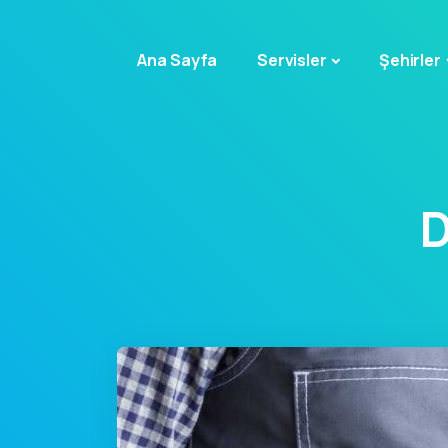
Ana Sayfa
Servisler
Şehirler
D