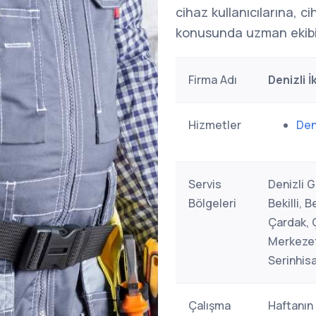
cihaz kullanıcılarına, c
konusunda uzman ekibi
Firma Adı
Denizli İ
Hizmetler
Den
Servis
Denizli 
Bölgeleri
Bekilli, 
Çardak, Ç
Merkezef
Serinhisa
Çalışma
Haftanın