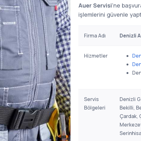
Auer Servisi
'ne başvur
işlemlerini güvenle yaptı
Firma Adı
Denizli 
Hizmetler
Den
Den
Den
Servis
Denizli 
Bölgeleri
Bekilli, 
Çardak, Ç
Merkezef
Serinhisa