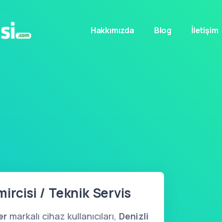
Hakkımızda
Blog
İletişim
i
ircisi / Teknik Servis
er
markalı cihaz kullanıcıları,
Denizli