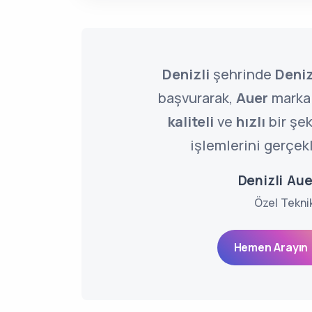
Denizli
şehrinde
Deniz
başvurarak,
Auer
marka 
kaliteli
ve
hızlı
bir şek
işlemlerini gerçekl
Denizli Aue
Özel Tekni
Hemen Arayın 