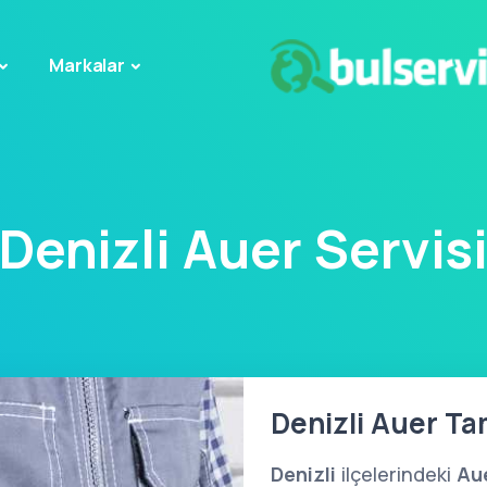
Markalar
Denizli Auer Servis
Denizli Auer Tam
Denizli
ilçelerindeki
Au