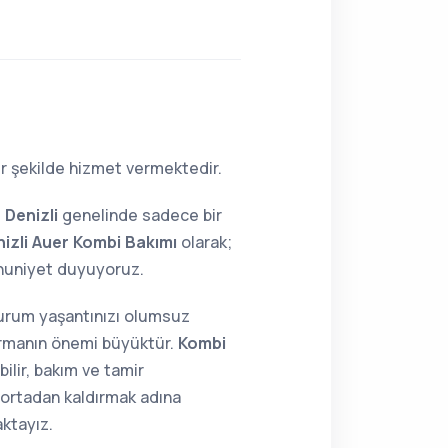
ir şekilde hizmet vermektedir.
e
Denizli
genelinde sadece bir
izli Auer Kombi Bakımı
olarak;
nuniyet duyuyoruz.
 durum yaşantınızı olumsuz
tırmanın önemi büyüktür.
Kombi
ilir, bakım ve tamir
i ortadan kaldırmak adına
aktayız.