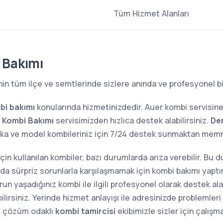
Tüm Hizmet Alanları
 Bakımı
nin tüm ilçe ve semtlerinde sizlere anında ve profesyonel b
bi bakımı
konularında hizmetinizdedir. Auer kombi servisin
r Kombi Bakımı
servisimizden hızlıca destek alabilirsiniz.
Den
rka ve model kombileriniz için 7/24 destek sunmaktan mem
 için kullanılan kombiler, bazı durumlarda arıza verebilir. Bu
sında sürpriz sorunlarla karşılaşmamak için kombi bakımı yap
n yaşadığınız kombi ile ilgili profesyonel olarak destek alab
lirsiniz. Yerinde hizmet anlayışı ile adresinizde problemler
e çözüm odaklı
kombi tamircisi
ekibimizle sizler için çalışm