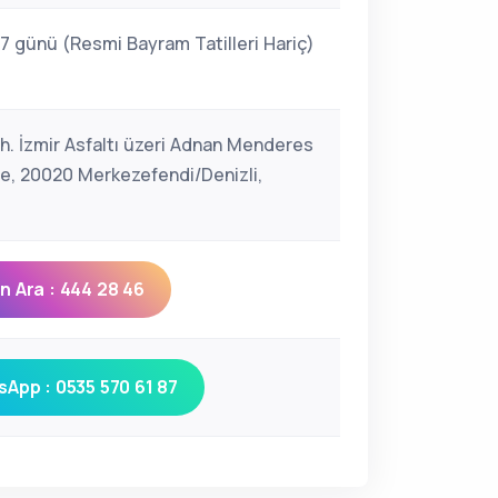
 7 günü (Resmi Bayram Tatilleri Hariç)
h. İzmir Asfaltı üzeri Adnan Menderes
ade, 20020 Merkezefendi/Denizli,
 Ara : 444 28 46
App : 0535 570 61 87