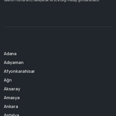
telefon numaranızı ekleyecek ve size bilgi mesajı gönderecektir.
Adana
Adıyaman
Afyonkarahisar
Ağrı
Aksaray
Amasya
Ankara
Antalya