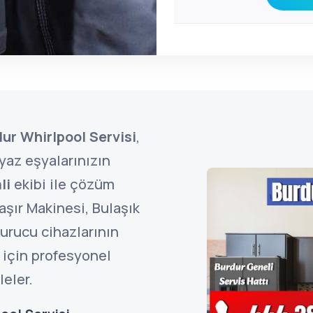
ur Whirlpool Servisi
,
az eşyalarınızın
li
ekibi ile çözüm
şır Makinesi, Bulaşık
urucu cihazlarının
 için profesyonel
eler.