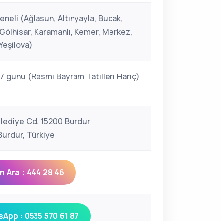
neli (Ağlasun, Altınyayla, Bucak,
 Gölhisar, Karamanlı, Kemer, Merkez,
Yeşilova)
 7 günü (Resmi Bayram Tatilleri Hariç)
elediye Cd. 15200 Burdur
urdur, Türkiye
 Ara : 444 28 46
App : 0535 570 61 87