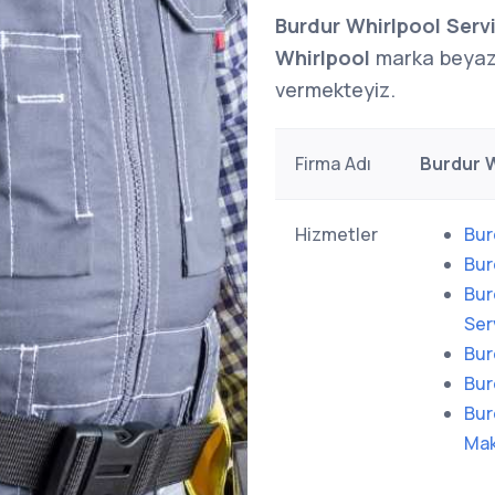
Burdur Whirlpool Servi
Whirlpool
marka beyaz 
vermekteyiz.
Firma Adı
Burdur W
Hizmetler
Bur
Bur
Bur
Ser
Bur
Bur
Bur
Mak