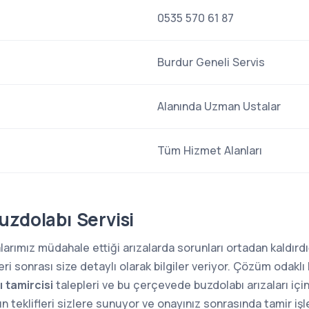
0535 570 61 87
Burdur Geneli Servis
Alanında Uzman Ustalar
Tüm Hizmet Alanları
uzdolabı Servisi
arımız müdahale ettiği arızalarda sorunları ortadan kaldırdığ
i sonrası size detaylı olarak bilgiler veriyor. Çözüm odaklı 
 tamircisi
talepleri ve bu çerçevede buzdolabı arızaları içi
n teklifleri sizlere sunuyor ve onayınız sonrasında tamir iş