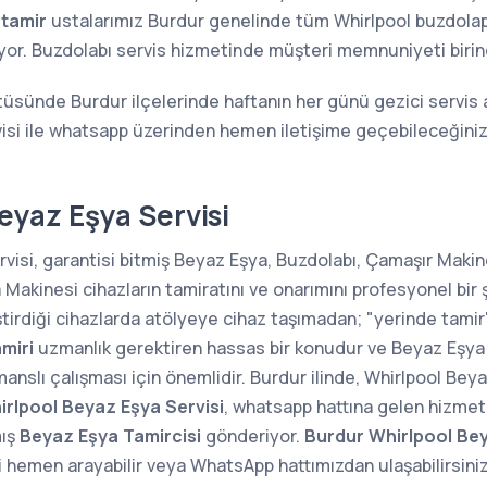
 tamir
ustalarımız Burdur genelinde tüm Whirlpool buzdolapları
ıyor. Buzdolabı servis hizmetinde müşteri memnuniyeti birin
tüsünde Burdur ilçelerinde haftanın her günü gezici servis 
isi ile whatsapp üzerinden hemen iletişime geçebileceğiniz
eyaz Eşya Servisi
visi, garantisi bitmiş Beyaz Eşya, Buzdolabı, Çamaşır Makine
kinesi cihazların tamiratını ve onarımını profesyonel bir 
ştirdiği cihazlarda atölyeye cihaz taşımadan; "yerinde tam
miri
uzmanlık gerektiren hassas bir konudur ve Beyaz Eşya 
manslı çalışması için önemlidir. Burdur ilinde, Whirlpool Beya
rlpool Beyaz Eşya Servisi
, whatsapp hattına gelen hizmet 
mış
Beyaz Eşya Tamircisi
gönderiyor.
Burdur Whirlpool Bey
i hemen arayabilir veya WhatsApp hattımızdan ulaşabilirsini