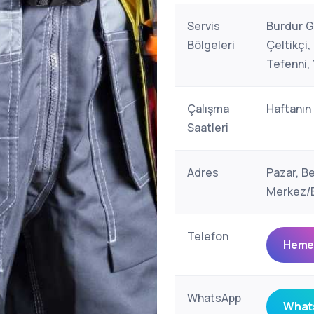
Servis
Burdur Ge
Bölgeleri
Çeltikçi,
Tefenni, 
Çalışma
Haftanın
Saatleri
Adres
Pazar, B
Merkez/B
Telefon
Hemen
WhatsApp
Whats