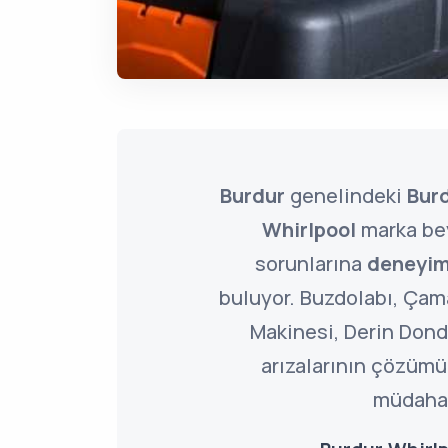
Burdur
genelindeki
Burd
Whirlpool
marka bey
sorunlarına
deneyim
buluyor. Buzdolabı, Çama
Makinesi, Derin Dond
arızalarının çözümü
müdahal