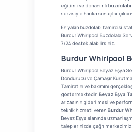
eğitimli ve donanımlı
buzdolabı
servisiyle harika sonuçlar çıkar
En yakın buzdolabı tamircisi sta
Burdur Whirlpool Buzdolabı Serv
7/24 destek alabilirsiniz.
Burdur Whirlpool B
Burdur Whirlpool Beyaz Eşya Ser
Dondurucu ve Çamaşır Kurutma Ma
Tamiratını ve bakımını gerçekle
göstermektedir.
Beyaz Eşya Ta
arızasının giderilmesi ve perfor
teknik hizmeti veren
Burdur Whi
Beyaz Eşya alanında uzmanlaş
taleplerinizde çağrı merkezimiz