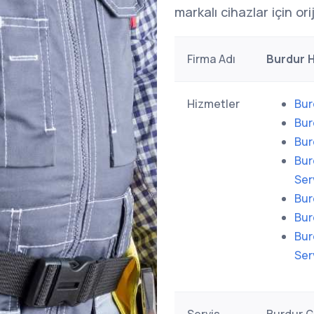
markalı cihazlar için or
Firma Adı
Burdur H
Hizmetler
Bur
Bur
Bur
Bur
Ser
Bur
Bur
Bur
Ser