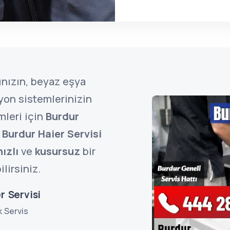
ınızın, beyaz eşya
zyon sistemlerinizin
mleri için
Burdur
n
Burdur Haier Servisi
hızlı
ve
kusursuz
bir
lirsiniz.
r Servisi
k Servis