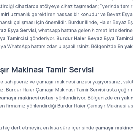
ştirdiği cihazlarda atölyeye cihaz taşımadan; "yerinde tam
miri
uzmanlık gerektiren hassas bir konudur ve Beyaz Eşya 
anslı çalışması için önemlidir. Burdur ilinde, Haier Beyaz Eş
az Eşya Servisi
, whatsapp hattına gelen hizmet isteklerin
ya Tamircisi
gönderiyor.
Burdur Haier Beyaz Eşya Tamirci
ya WhatsApp hattımızdan ulaşabilirsiniz. Bölgenizde
En yak
ır Makinası Tamir Servisi
ne sahipseniz ve çamaşır makinesi arızası yaşıyorsanız; va
ız. Burdur Haier Çamaşır Makinası Tamir Servisi usta çağırm
çamaşır makinesi ustası
yönlendiriyor. Bölgenizde
en yakı
n firmamız yönlendirdiği Burdur Haier Çamaşır Makinesi usta
 hiç dert etmeyin, en kısa süre içerisinde
çamaşır makines