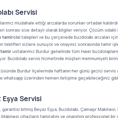
labı Servisi
arımız müdahale ettiği arızalarda sorunları ortadan kaldırdığ
i sonrası size detaylı olarak bilgiler veriyor. Çözüm odaklı 
 tamircisi
talepleri ve bu çerçevede buzdolabı arızaları içi
n teklifleri sizlere sunuyor ve onayınız sonrasında tamir iş
 tamir
ustalarımız Burdur genelinde tüm Haier buzdolaplarının 
ıyor. Buzdolabı servis hizmetinde müşteri memnuniyeti birin
tüsünde Burdur ilçelerinde haftanın her günü gezici servis 
ile whatsapp üzerinden hemen iletişime geçebileceğiniz gib
 Eşya Servisi
, garantisi bitmiş Beyaz Eşya, Buzdolabı, Çamaşır Makinesi, 
kinesi cihazların tamiratını ve onarımını profesyonel bir 