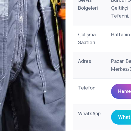
Servis
Burdur Ge
Bölgeleri
Çeltikçi,
Tefenni, 
Çalışma
Haftanın
Saatleri
Adres
Pazar, B
Merkez/B
Telefon
Hemen
WhatsApp
Whats