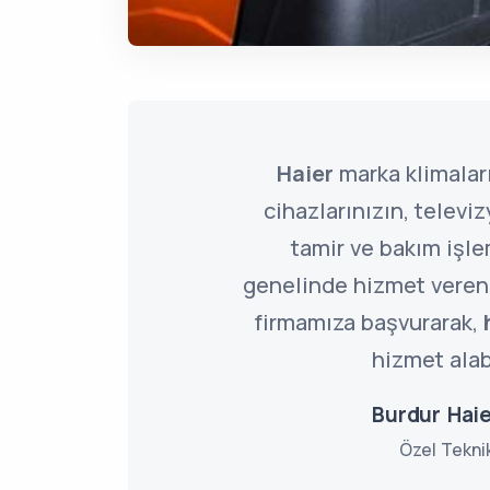
Haier
marka klimalar
cihazlarınızın, televi
tamir ve bakım işle
genelinde hizmet vere
firmamıza başvurarak,
hizmet alabi
Burdur Haie
Özel Tekni