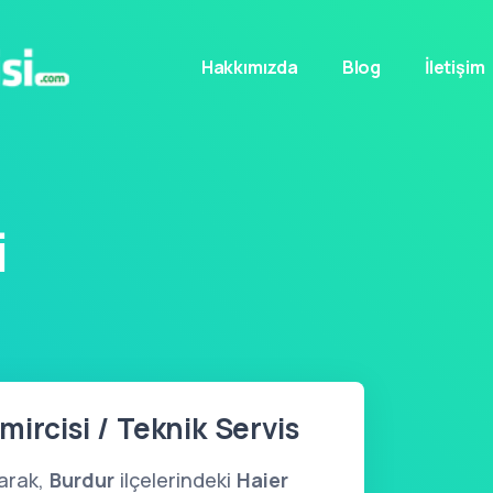
Hakkımızda
Blog
İletişim
i
ircisi / Teknik Servis
arak,
Burdur
ilçelerindeki
Haier