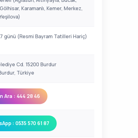
neli (Ağlasun, Altınyayla, Bucak,
 Gölhisar, Karamanlı, Kemer, Merkez,
Yeşilova)
 7 günü (Resmi Bayram Tatilleri Hariç)
elediye Cd. 15200 Burdur
urdur, Türkiye
 Ara : 444 28 46
App : 0535 570 61 87