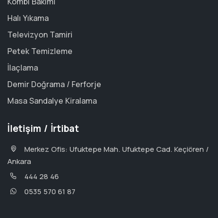
Kombi Bakımı
Halı Yıkama
Televizyon Tamiri
Petek Temizleme
İlaçlama
Demir Doğrama / Ferforje
Masa Sandalye Kiralama
İletişim / İrtibat
Merkez Ofis: Ufuktepe Mah. Ufuktepe Cad. Keçiören /
Ankara
444 28 46
0535 570 61 87