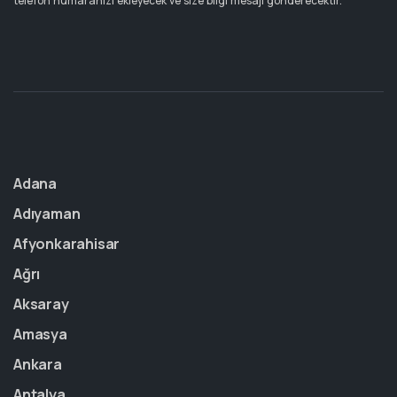
telefon numaranızı ekleyecek ve size bilgi mesajı gönderecektir.
Adana
Adıyaman
Afyonkarahisar
Ağrı
Aksaray
Amasya
Ankara
Antalya