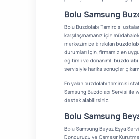
Bolu Samsung Buzdo
Bolu Buzdolabı Tamircisi ustalar
karşılaşmamanız için müdahaleler
merkezimize bırakılan
buzdolabı
durumları için, firmamız en uygu
eğitimli ve donanımlı
buzdolabı
servisiyle harika sonuçlar çıkar
En yakın buzdolabı tamircisi sta
Samsung Buzdolabı Servisi ile 
destek alabilirsiniz.
Bolu Samsung Beya
Bolu Samsung Beyaz Eşya Servisi
Dondurucu ve Çamaşır Kurutma Ma