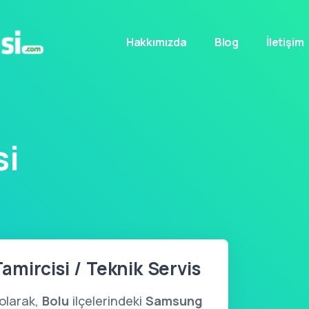
Hakkımızda
Blog
İletişim
si
mircisi / Teknik Servis
olarak,
Bolu
ilçelerindeki
Samsung