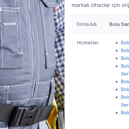
markalı cihazlar için or
Firma Adı
Bolu Sa
Hizmetler
Bol
Bol
Bol
Bol
Ser
Bol
Bol
Bol
Ser
Bol