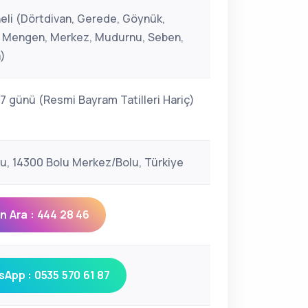
eli (Dörtdivan, Gerede, Göynük,
k, Mengen, Merkez, Mudurnu, Seben,
)
 7 günü (Resmi Bayram Tatilleri Hariç)
u, 14300 Bolu Merkez/Bolu, Türkiye
 Ara : 444 28 46
App : 0535 570 61 87