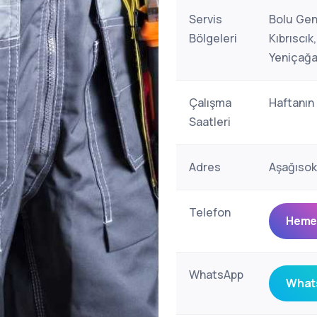
Servis
Bolu Gen
Bölgeleri
Kıbrıscı
Yeniçağa
Çalışma
Haftanın
Saatleri
Adres
Aşağısok
Telefon
Hemen
WhatsApp
Whats