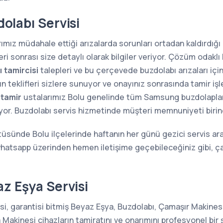
labı Servisi
ımız müdahale ettiği arızalarda sorunları ortadan kaldırdığı g
i sonrası size detaylı olarak bilgiler veriyor. Çözüm odaklı 
 tamircisi
talepleri ve bu çerçevede buzdolabı arızaları içi
n teklifleri sizlere sunuyor ve onayınız sonrasında tamir iş
 tamir
ustalarımız Bolu genelinde tüm Samsung buzdolaplarının
ıyor. Buzdolabı servis hizmetinde müşteri memnuniyeti birin
tüsünde Bolu ilçelerinde haftanın her günü gezici servis ara
whatsapp üzerinden hemen iletişime geçebileceğiniz gibi, 
z Eşya Servisi
, garantisi bitmiş Beyaz Eşya, Buzdolabı, Çamaşır Makinesi,
kinesi cihazların tamiratını ve onarımını profesyonel bir 