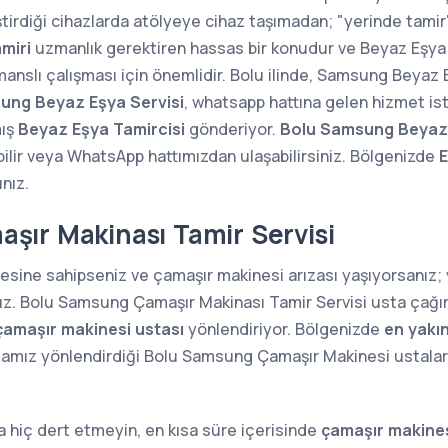
ştirdiği cihazlarda atölyeye cihaz taşımadan; "yerinde tam
miri
uzmanlık gerektiren hassas bir konudur ve Beyaz Eşya 
manslı çalışması için önemlidir. Bolu ilinde, Samsung Beyaz E
ung Beyaz Eşya Servisi
, whatsapp hattına gelen hizmet ist
mış
Beyaz Eşya Tamircisi
gönderiyor.
Bolu Samsung Beyaz 
lir veya WhatsApp hattımızdan ulaşabilirsiniz. Bölgenizde
E
ınız.
ır Makinası Tamir Servisi
sine sahipseniz ve çamaşır makinesi arızası yaşıyorsanız
nız. Bolu Samsung Çamaşır Makinası Tamir Servisi usta çağır
çamaşır makinesi ustası
yönlendiriyor. Bölgenizde
en yakı
mamız yönlendirdiği Bolu Samsung Çamaşır Makinesi ustaları
 hiç dert etmeyin, en kısa süre içerisinde
çamaşır makines