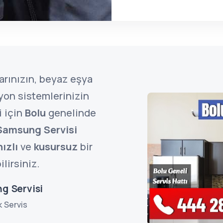
arınızın, beyaz eşya
zyon sistemlerinizin
i için
Bolu
genelinde
Samsung Servisi
hızlı
ve
kusursuz
bir
lirsiniz.
g Servisi
k Servis