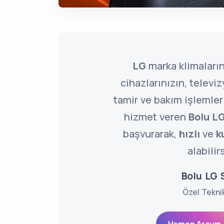
LG
marka klimaların
cihazlarınızın, televi
tamir ve bakım işlemler
hizmet veren
Bolu LG
başvurarak,
hızlı
ve
k
alabilir
Bolu LG S
Özel Tekni