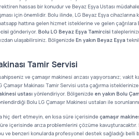
ektiren hassas bir konudur ve Beyaz Eşya Ustası müdahalesi
şması için önemlidir. Bolu ilinde, LG Beyaz Eşya cihazlarına 
hatsapp hattına gelen hizmet isteklerine ve gelen çağrılara
cisi
gönderiyor.
Bolu LG Beyaz Eşya Tamircisi
taleplerini
ızdan ulaşabilirsiniz. Bölgenizde
En yakın Beyaz Eşya
teknik
kinası Tamir Servisi
sahipseniz ve çamaşır makinesi arızası yaşıyorsanız; vakit
LG Çamaşır Makinası Tamir Servisi usta çağırma isteklerinize
kinesi ustası
yönlendiriyor. Bölgenizde
en yakın Bolu Çam
nlendirdiği Bolu LG Çamaşır Makinesi ustaları ile sorunları
 hiç dert etmeyin, en kısa süre içerisinde
çamaşır makines
süre içerisinde arıza problemlerini çözüme kavuşturacaktır. S
a bu ve benzeri konularda profesyonel destek sağladığı belli b