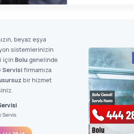
ızın, beyaz eşya
zyon sistemlerinizin
i için
Bolu
genelinde
 Servisi
firmamıza
usursuz
bir hizmet
siniz.
ervisi
k Servis