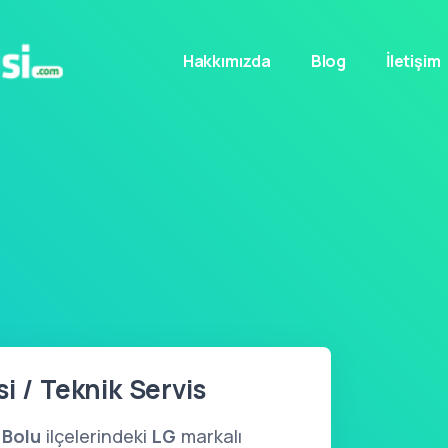
Hakkımızda
Blog
İletişim
i / Teknik Servis
,
Bolu
ilçelerindeki
LG
markalı