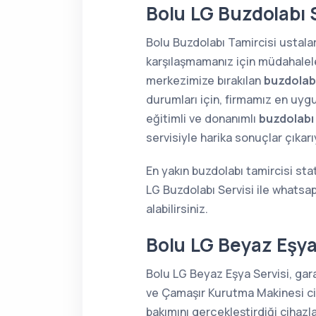
Bolu LG Buzdolabı S
Bolu Buzdolabı Tamircisi ustalar
karşılaşmamanız için müdahaleler
merkezimize bırakılan
buzdolabı
durumları için, firmamız en uygu
eğitimli ve donanımlı
buzdolabı
servisiyle harika sonuçlar çıkar
En yakın buzdolabı tamircisi sta
LG Buzdolabı Servisi ile whatsa
alabilirsiniz.
Bolu LG Beyaz Eşya
Bolu LG Beyaz Eşya Servisi, gar
ve Çamaşır Kurutma Makinesi cih
bakımını gerçekleştirdiği cihaz