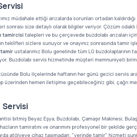
ervisi
ımız müdahale ettiği arızalarda sorunları ortadan kaldırdığı g
i sonrası size detaylı olarak bilgiler veriyor. Çözüm odaklı 
 tamircisi
talepleri ve bu çerçevede buzdolabı arızaları içi
n teklifleri sizlere sunuyor ve onayınız sonrasında tamir iş
 tamir
ustalarımız Bolu genelinde tüm LG buzdolaplarının tamir
ıyor. Buzdolabı servis hizmetinde müşteri memnuniyeti birin
tüsünde Bolu ilçelerinde haftanın her günü gezici servis ara
pp üzerinden hemen iletişime geçebileceğiniz gibi, çağrı 
 Servisi
antisi bitmiş Beyaz Eşya, Buzdolabı, Çamaşır Makinesi, Bula
azların tamiratını ve onarımını profesyonel bir şekilde gerç
larda atölyeye cihaz taşımadan; "yerinde tamir" hizmeti s