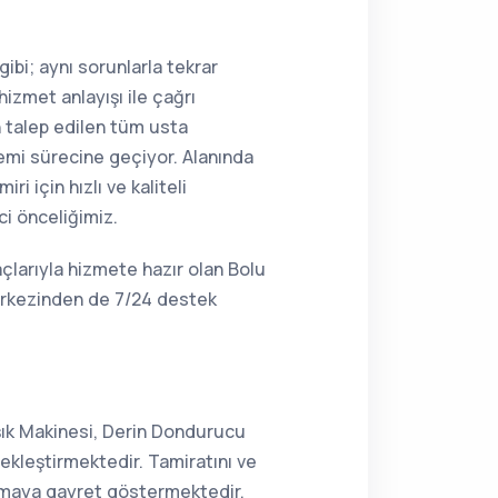
ibi; aynı sorunlarla tekrar
hizmet anlayışı ile çağrı
n talep edilen tüm usta
lemi sürecine geçiyor. Alanında
i için hızlı ve kaliteli
ci önceliğimiz.
çlarıyla hizmete hazır olan Bolu
merkezinden de 7/24 destek
şık Makinesi, Derin Dondurucu
ekleştirmektedir. Tamiratını ve
unmaya gayret göstermektedir.