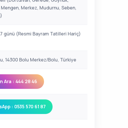
eli (Dörtdivan, Gerede, Göynük,
k, Mengen, Merkez, Mudurnu, Seben,
)
 7 günü (Resmi Bayram Tatilleri Hariç)
u, 14300 Bolu Merkez/Bolu, Türkiye
 Ara : 444 28 46
App : 0535 570 61 87