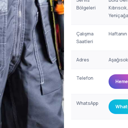
Servis
Bolu Gen
Bölgeleri
Kıbrıscı
Yeniçağa
Çalışma
Haftanın
Saatleri
Adres
Aşağısok
Telefon
Hemen
WhatsApp
Whats