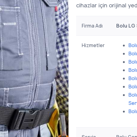
cihazlar için orijinal y
Firma Adı
Bolu LG 
Hizmetler
Bol
Bol
Bol
Bol
Bol
Bol
Bol
Ser
Bol