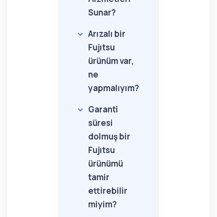
Sunar?
Arızalı bir
Fujıtsu
ürünüm var,
ne
yapmalıyım?
Garanti
süresi
dolmuş bir
Fujıtsu
ürünümü
tamir
ettirebilir
miyim?