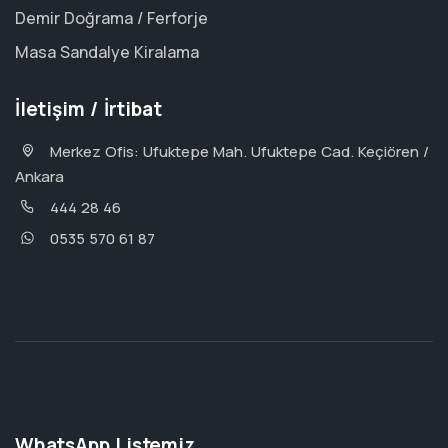
Demir Doğrama / Ferforje
Masa Sandalye Kiralama
İletişim / İrtibat
Merkez Ofis: Ufuktepe Mah. Ufuktepe Cad. Keçiören /
Ankara
444 28 46
0535 570 61 87
WhatsApp Listemiz