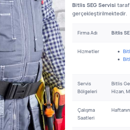
Bitlis SEG Servisi
taraf
gerçekleştirilmektedir.
Firma Adı
Bitlis S
Hizmetler
Bit
Bit
Servis
Bitlis G
Bölgeleri
Hizan, M
Çalışma
Haftanın
Saatleri