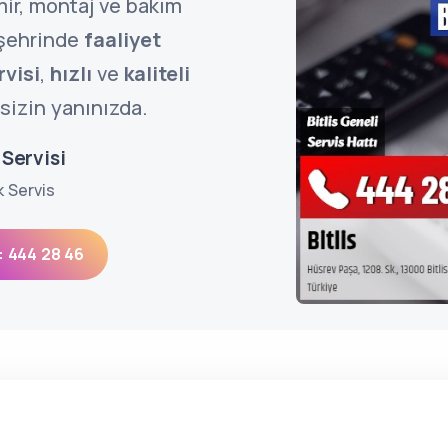
mir, montaj ve bakım
şehrinde
faaliyet
rvisi
,
hızlı
ve
kaliteli
sizin yanınızda.
 Servisi
k Servis
: 444 28 46