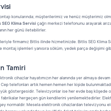
visi
 montajı konularında; müşterilerimiz ve henüz müşterimiz o
is SEG Klima Servisi
çağrı merkezi telefonunu arayarak arıza 
ın her günü iletebilirler.
eriyle firmamız Bitlis ilinde hizmetinizde. Bitlis SEG Klima 
ve montaj işlemleri yanısıra söküm, yedek parça değişimi gi
on Tamiri
ektronik cihazlar hayatımızın her alanında yer almaya devam
 Cep telefonları artık hemen hemen her kişide bulunmaktadı
büyük göstergesidir. Televizyonlar ise her evde baş köşede 
 fabrikalar hergeçen gün kendilerini yenilemektedirler. Elek
şey normaldir. Mesela elektronik cihazlardan televizyonu el