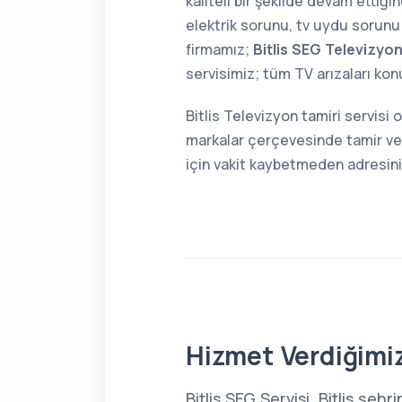
kaliteli bir şekilde devam ettiğ
elektrik sorunu, tv uydu sorunu 
firmamız;
Bitlis SEG Televizyon
servisimiz; tüm TV arızaları ko
Bitlis Televizyon tamiri servis
markalar çerçevesinde tamir ve 
için vakit kaybetmeden adresin
Hizmet Verdiğimiz
Bitlis SEG Servisi, Bitlis şe