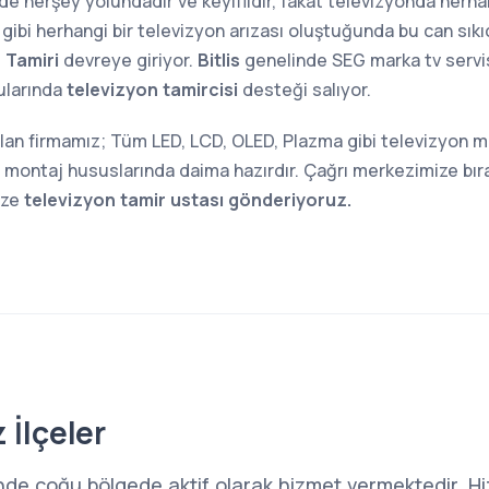
inde herşey yolundadır ve keyiflidir, fakat televizyonda herh
gibi herhangi bir televizyon arızası oluştuğunda bu can sıkıcı
 Tamiri
devreye giriyor.
Bitlis
genelinde SEG marka tv servis
nularında
televizyon tamircisi
desteği salıyor.
i olan firmamız; Tüm LED, LCD, OLED, Plazma gibi televizyon 
montaj hususlarında daima hazırdır. Çağrı merkezimize bıra
ize
televizyon tamir ustası gönderiyoruz.
 İlçeler
hrinde çoğu bölgede aktif olarak hizmet vermektedir. H