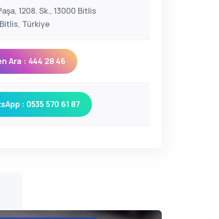
aşa, 1208. Sk., 13000 Bitlis
itlis, Türkiye
n Ara : 444 28 46
sApp : 0535 570 61 87