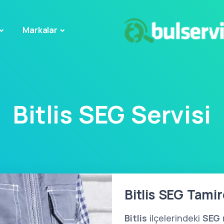
Markalar
Bitlis SEG Servisi
Bitlis SEG Tamir
Bitlis
ilçelerindeki
SEG