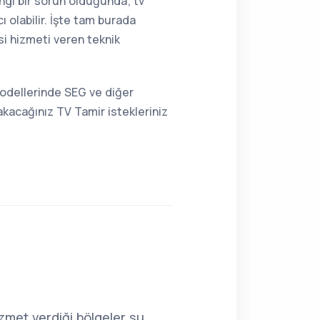
angi bir sorun olduğunda; tv
 olabilir. İşte tam burada
i hizmeti veren teknik
modellerinde SEG ve diğer
kacağınız TV Tamir istekleriniz
izmet verdiği bölgeler şu