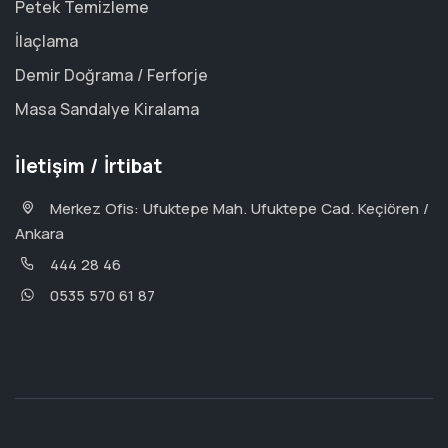
Petek Temizleme
İlaçlama
Demir Doğrama / Ferforje
Masa Sandalye Kiralama
İletişim / İrtibat
Merkez Ofis: Ufuktepe Mah. Ufuktepe Cad. Keçiören /
Ankara
444 28 46
0535 570 61 87