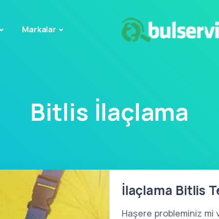
Markalar
Bitlis İlaçlama
İlaçlama Bitlis 
Haşere probleminiz mi 