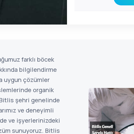
uğumuz farklı böcek
kkında bilgilendirme
ına uygun çözümler
şlemlerinde organik
Bitlis şehri genelinde
arımız ve deneyimli
de ve işyerlerinizdeki
züm sunuyoruz. Bitlis