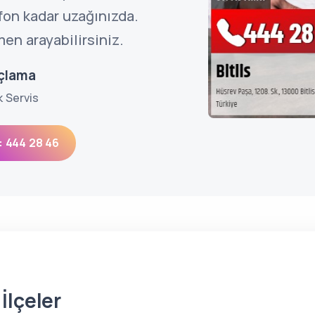
efon kadar uzağınızda.
en arayabilirsiniz.
açlama
k Servis
: 444 28 46
İlçeler