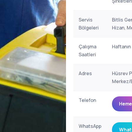
Şirketler
Servis
Bitlis Ge
Bölgeleri
Hizan, M
Çalışma
Haftanın
Saatleri
Adres
Hüsrev Pa
Merkez/Bi
Telefon
Hemen
WhatsApp
Whats