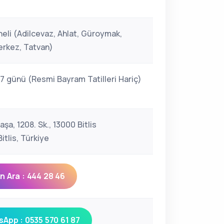
i
neli (Adilcevaz, Ahlat, Güroymak,
erkez, Tatvan)
 7 günü (Resmi Bayram Tatilleri Hariç)
şa, 1208. Sk., 13000 Bitlis
tlis, Türkiye
 Ara : 444 28 46
App : 0535 570 61 87