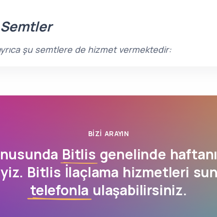
 Semtler
nde ayrıca şu semtlere de hizmet vermektedir:
BIZI ARAYIN
konusunda
Bitlis
genelinde haftan
yiz. Bitlis İlaçlama hizmetleri su
telefonla
ulaşabilirsiniz.