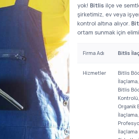
yok!
Bitlis
ilçe ve semt
şirketimiz, ev veya işy
kontrol altına alıyor.
Bit
ortam sunmak için elim
Firma Adı
Bitlis İl
Hizmetler
Bitlis Bö
İlaçlama,
Bitlis Bö
Kontrolü,
Organik 
İlaçlama,
Profesyo
İlaçlama 