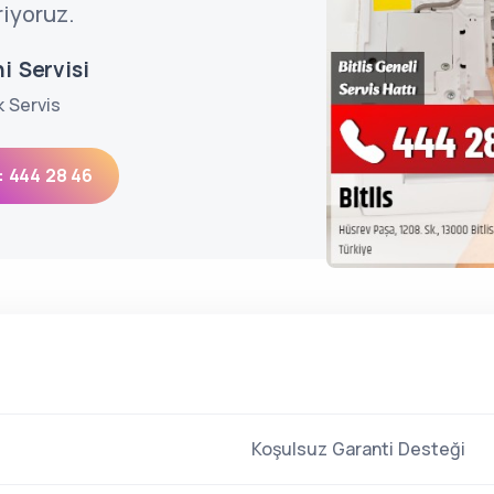
riyoruz.
hi Servisi
k Servis
: 444 28 46
Koşulsuz Garanti Desteği