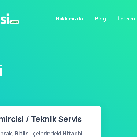
Hakkımızda
Blog
İletişim
i
mircisi / Teknik Servis
larak,
Bitlis
ilçelerindeki
Hitachi