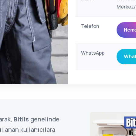
Merkez/B
Telefon
Heme
WhatsApp
What
arak,
Bitlis
genelinde
llanan kullanıcılara