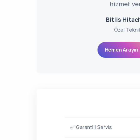
hizmet ve
Bitlis Hitac
Özel Tekni
Hemen Arayın 
✅ Garantili Servis