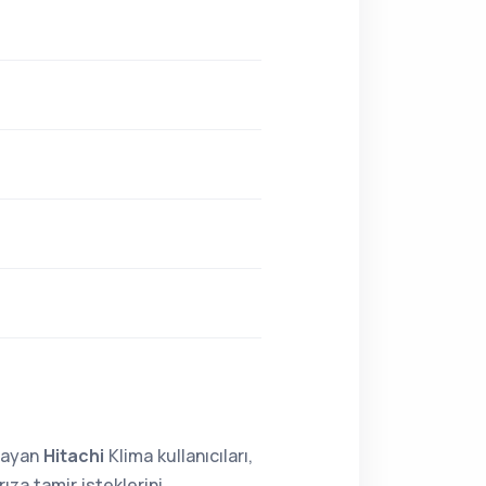
lmayan
Hitachi
Klima kullanıcıları,
za tamir isteklerini,