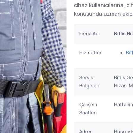
cihaz kullanıcılarına, c
konusunda uzman ekibi
Firma Adı
Bitlis H
Hizmetler
Bit
Servis
Bitlis G
Bölgeleri
Hizan, M
Çalışma
Haftanın
Saatleri
Adres
Hüsrev P