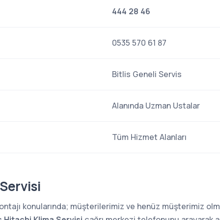
444 28 46
0535 570 61 87
Bitlis Geneli Servis
Alanında Uzman Ustalar
Tüm Hizmet Alanları
 Servisi
 montajı konularında; müşterilerimiz ve henüz müşterimiz o
is Hitachi Klima Servisi
çağrı merkezi telefonunu arayarak arı