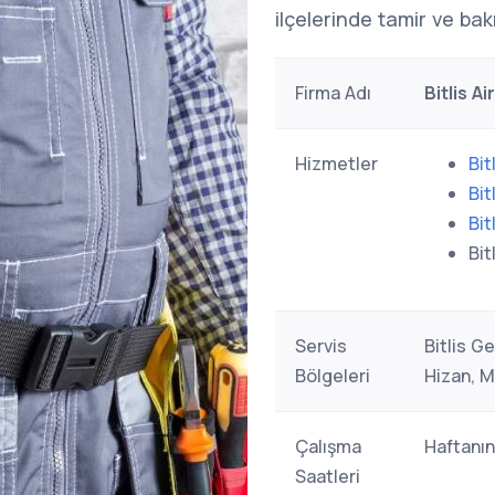
ilçelerinde tamir ve ba
Firma Adı
Bitlis Ai
Hizmetler
Bit
Bit
Bit
Bit
Servis
Bitlis G
Bölgeleri
Hizan, M
Çalışma
Haftanın
Saatleri