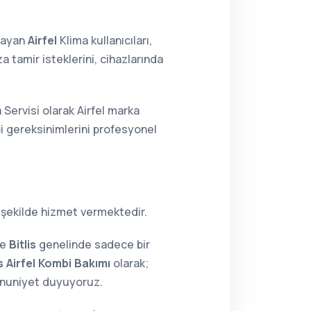
lmayan
Airfel
Klima kullanıcıları,
 tamir isteklerini, cihazlarında
a Servisi olarak Airfel marka
bi gereksinimlerini profesyonel
 şekilde hizmet vermektedir.
ne
Bitlis
genelinde sadece bir
is Airfel Kombi Bakımı
olarak;
mnuniyet duyuyoruz.