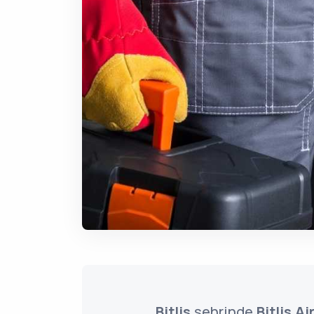
Bitlis
şehrinde
Bitlis Ai