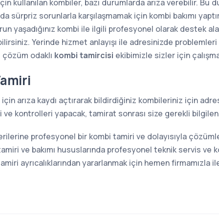
 için kullanılan kombiler, bazı durumlarda arıza verebilir. Bu
sında sürpriz sorunlarla karşılaşmamak için kombi bakımı yap
n yaşadığınız kombi ile ilgili profesyonel olarak destek alab
lirsiniz. Yerinde hizmet anlayışı ile adresinizde problemler
e çözüm odaklı
kombi tamircisi
ekibimizle sizler için çalışm
Tamiri
için arıza kaydı açtırarak bildirdiğiniz kombileriniz için ad
ve kontrolleri yapacak, tamirat sonrası size gerekli bilgilen
erilerine profesyonel bir kombi tamiri ve dolayısıyla çözüm
amiri ve bakımı hususlarında profesyonel teknik servis ve 
miri ayrıcalıklarından yararlanmak için hemen firmamızla ile