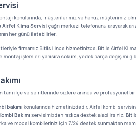
ervisi
 montajı konularında; müşterilerimiz ve henüz müşterimiz o
s Airfel Klima Servisi
çağrı merkezi telefonunu arayarak arıza
ın her günü iletebilirler.
leriyle firmamız Bitlis ilinde hizmetinizde. Bitlis Airfel Klim
ve montaj işlemleri yanısıra söküm, yedek parça değişimi gi
Bakımı
n tüm ilçe ve semtlerinde sizlere anında ve profesyonel bir
bi bakımı
konularında hizmetinizdedir. Airfel kombi servisi
l Kombi Bakımı
servisimizden hızlıca destek alabilirsiniz.
Bitl
arka ve model kombileriniz için 7/24 destek sunmaktan me