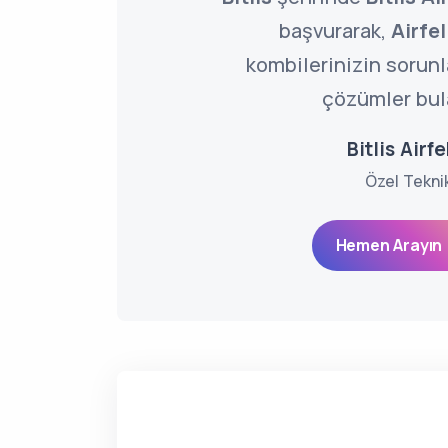
başvurarak,
Airfel
kombilerinizin sorun
çözümler bula
Bitlis Airfe
Özel Tekni
Hemen Arayın 