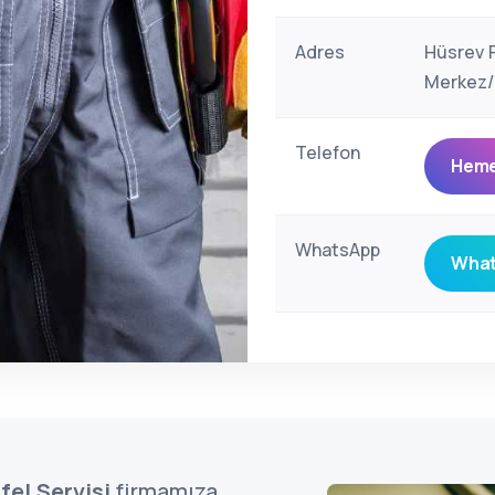
Adres
Hüsrev P
Merkez/B
Telefon
Heme
WhatsApp
What
rfel Servisi
firmamıza