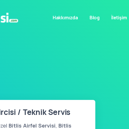
Hakkımızda
Blog
İletişim
ircisi / Teknik Servis
özel
Bitlis Airfel Servisi
,
Bitlis