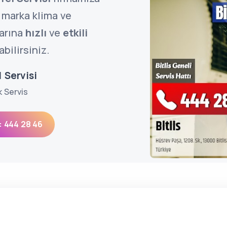
marka klima ve
larına
hızlı
ve
etkili
bilirsiniz.
l Servisi
k Servis
: 444 28 46