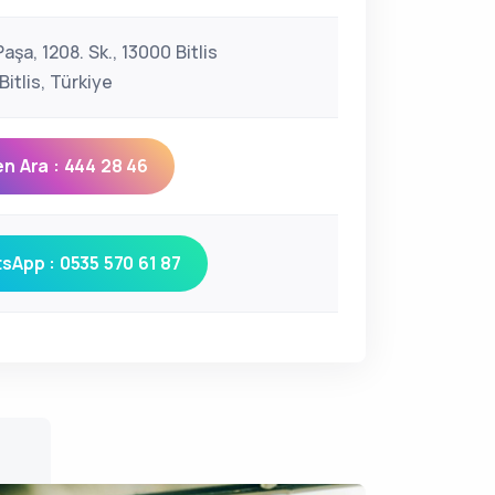
aşa, 1208. Sk., 13000 Bitlis
itlis, Türkiye
n Ara : 444 28 46
sApp : 0535 570 61 87