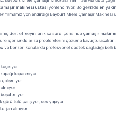
ız. Bayburt Miele Çamaşır Makinası Tamir Servisi usta çağır
çamaşır makinesi ustası
yönlendiriyor. Bölgenizde
en yakı
n firmamız yönlendirdiği Bayburt Miele Çamaşır Makinesi ust
 hiç dert etmeyin, en kısa süre içerisinde
çamaşır makines
süre içerisinde arıza problemlerini çözüme kavuşturacaktır. S
a bu ve benzeri konularda profesyonel destek sağladığı belli b
kaçırıyor
 kapağı kapanmıyor
 çalışmıyor
 almıyor
 boşaltmıyor
 gürültülü çalışıyor, ses yapıyor
terjan almıyor