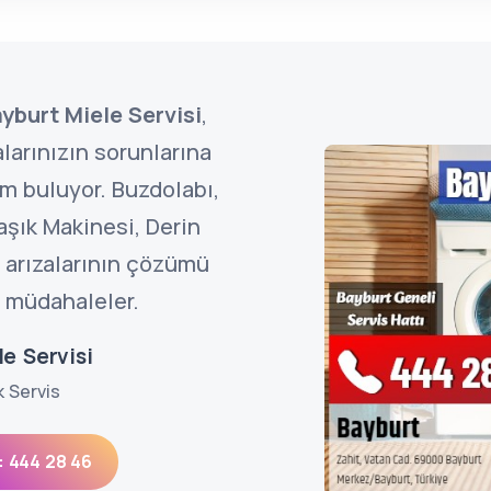
yburt Miele Servisi
,
arınızın sorunlarına
üm buluyor. Buzdolabı,
aşık Makinesi, Derin
 arızalarının çözümü
l müdahaleler.
e Servisi
k Servis
: 444 28 46