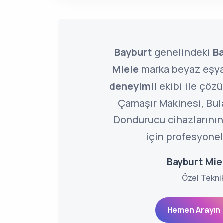
Bayburt
genelindeki
Ba
Miele
marka beyaz eşyal
deneyimli
ekibi ile çöz
Çamaşır Makinesi, Bul
Dondurucu cihazlarının
için profesyone
Bayburt Miel
Özel Tekni
Hemen Arayın 