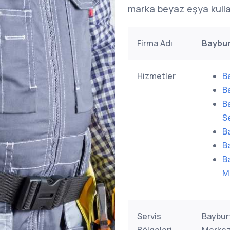
marka beyaz eşya kulla
Firma Adı
Baybur
Hizmetler
B
B
B
Se
B
B
B
M
Servis
Baybur