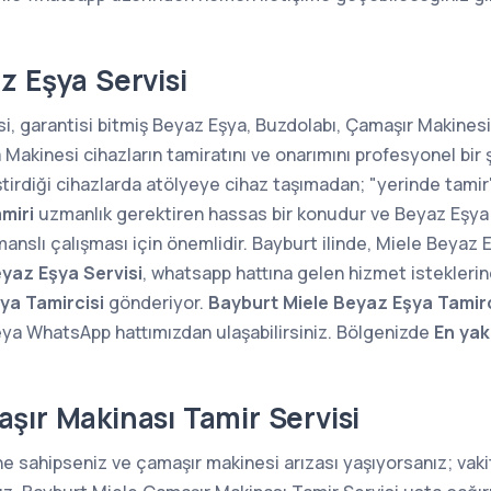
z Eşya Servisi
i, garantisi bitmiş Beyaz Eşya, Buzdolabı, Çamaşır Makinesi,
kinesi cihazların tamiratını ve onarımını profesyonel bir 
ştirdiği cihazlarda atölyeye cihaz taşımadan; "yerinde tam
miri
uzmanlık gerektiren hassas bir konudur ve Beyaz Eşya 
manslı çalışması için önemlidir. Bayburt ilinde, Miele Beyaz E
yaz Eşya Servisi
, whatsapp hattına gelen hizmet istekleri
ya Tamircisi
gönderiyor.
Bayburt Miele Beyaz Eşya Tamirc
ya WhatsApp hattımızdan ulaşabilirsiniz. Bölgenizde
En yak
şır Makinası Tamir Servisi
ne sahipseniz ve çamaşır makinesi arızası yaşıyorsanız; va