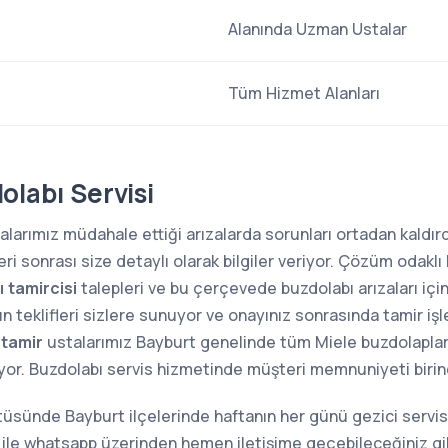
Alanında Uzman Ustalar
Tüm Hizmet Alanları
olabı Servisi
larımız müdahale ettiği arızalarda sorunları ortadan kaldırdı
i sonrası size detaylı olarak bilgiler veriyor. Çözüm odaklı 
 tamircisi
talepleri ve bu çerçevede buzdolabı arızaları içi
n teklifleri sizlere sunuyor ve onayınız sonrasında tamir iş
 tamir
ustalarımız Bayburt genelinde tüm Miele buzdolaplarının
ıyor. Buzdolabı servis hizmetinde müşteri memnuniyeti birin
tüsünde Bayburt ilçelerinde haftanın her günü gezici servis
 ile whatsapp üzerinden hemen iletişime geçebileceğiniz gi