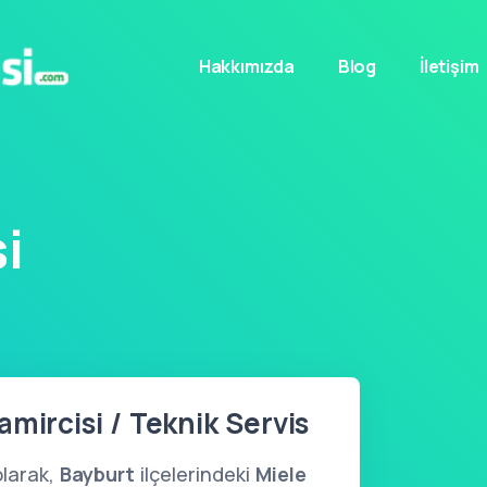
Hakkımızda
Blog
İletişim
i
mircisi / Teknik Servis
larak,
Bayburt
ilçelerindeki
Miele