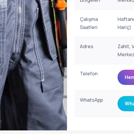
Bölgeleri
Merkez
Çalışma
Haftanı
Saatleri
Hariç)
Adres
Zahit,
Merkez
Telefon
Hem
WhatsApp
Wha