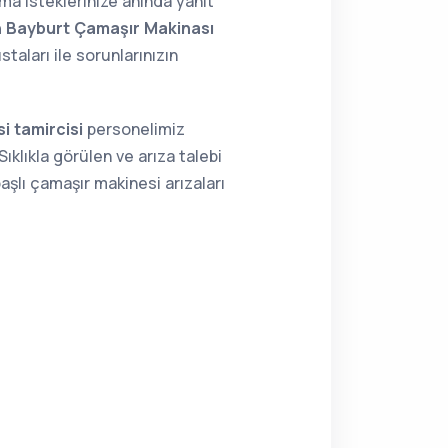
ma isteklerinize anında yanıt
n Bayburt Çamaşır Makinası
aları ile sorunlarınızın
i tamircisi
personelimiz
ıklıkla görülen ve arıza talebi
aşlı çamaşır makinesi arızaları