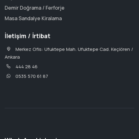
Demir Doğrama / Ferforje
Masa Sandalye Kiralama
İletişim / İrtibat
Merkez Ofis: Ufuktepe Mah. Ufuktepe Cad. Keçiören /
Ankara
444 28 46
0535 570 61 87