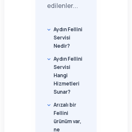
edilenler...
Aydın Fellini
Servisi
Nedir?
Aydın Fellini
Servisi
Hangi
Hizmetleri
Sunar?
Arızalı bir
Fellini
ürünüm var,
ne