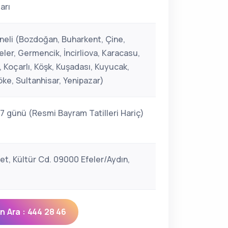
arı
neli (Bozdoğan, Buharkent, Çine,
eler, Germencik, İncirliova, Karacasu,
 Koçarlı, Köşk, Kuşadası, Kuyucak,
Söke, Sultanhisar, Yenipazar)
 7 günü (Resmi Bayram Tatilleri Hariç)
et, Kültür Cd. 09000 Efeler/Aydın,
 Ara : 444 28 46