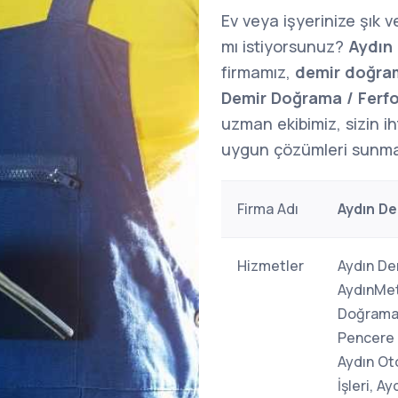
Ev veya işyerinize şık 
mı istiyorsunuz?
Aydın
firmamız,
demir doğram
Demir Doğrama / Ferfo
uzman ekibimiz, sizin i
uygun çözümleri sunmak 
Firma Adı
Aydın De
Hizmetler
Aydın De
AydınMeta
Doğrama İ
Pencere K
Aydın Ot
İşleri, A