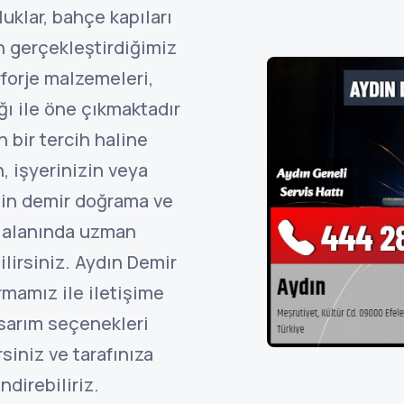
luklar, bahçe kapıları
n gerçekleştirdiğimiz
forje malzemeleri,
ğı ile öne çıkmaktadır
 bir tercih haline
, işyerinizin veya
çin demir doğrama ve
le alanında uzman
ilirsiniz. Aydın Demir
rmamız ile iletişime
asarım seçenekleri
rsiniz ve tarafınıza
direbiliriz.