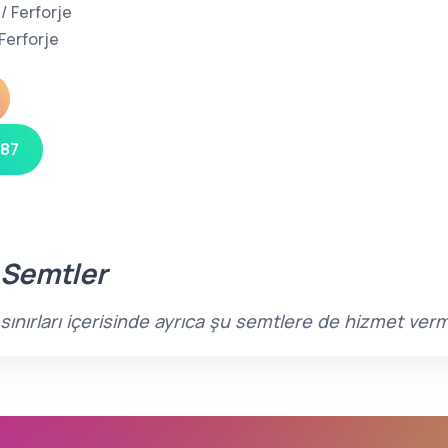
/ Ferforje
Ferforje
 87
 Semtler
ınırları içerisinde ayrıca şu semtlere de hizmet ver