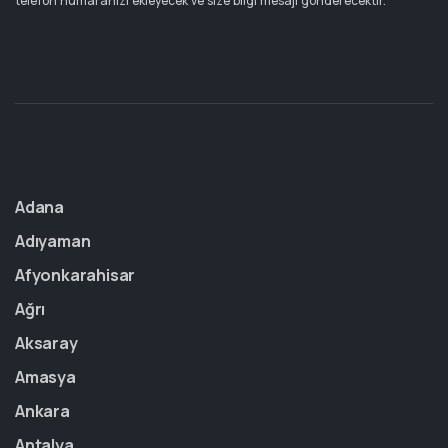
telefon numaranızı ekleyecek ve size bilgi mesajı gönderecektir.
Adana
Adıyaman
Afyonkarahisar
Ağrı
Aksaray
Amasya
Ankara
Antalya